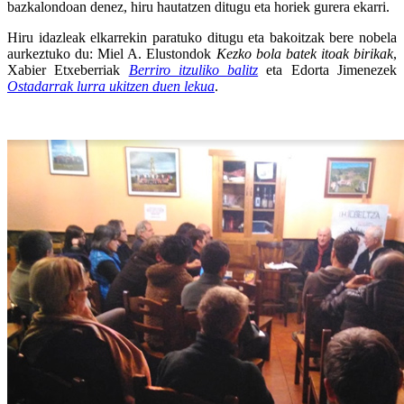
bazkalondoan denez, hiru hautatzen ditugu eta horiek gurera ekarri.
Hiru idazleak elkarrekin paratuko ditugu eta bakoitzak bere nobela
aurkeztuko du: Miel A. Elustondok
Kezko bola batek itoak birikak
,
Xabier Etxeberriak
Berriro itzuliko balitz
eta Edorta Jimenezek
Ostadarrak lurra ukitzen duen lekua
.