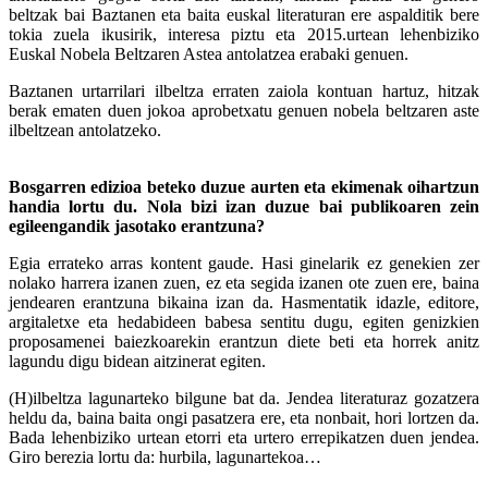
beltzak bai Baztanen eta baita euskal literaturan ere aspalditik bere
tokia zuela ikusirik, interesa piztu eta 2015.urtean lehenbiziko
Euskal Nobela Beltzaren Astea antolatzea erabaki genuen.
Baztanen urtarrilari ilbeltza erraten zaiola kontuan hartuz, hitzak
berak ematen duen jokoa aprobetxatu genuen nobela beltzaren aste
ilbeltzean antolatzeko.
Bosgarren edizioa beteko duzue aurten eta ekimenak oihartzun
handia lortu du. Nola bizi izan duzue bai publikoaren zein
egileengandik jasotako erantzuna?
Egia errateko arras kontent gaude. Hasi ginelarik ez genekien zer
nolako harrera izanen zuen, ez eta segida izanen ote zuen ere, baina
jendearen erantzuna bikaina izan da. Hasmentatik idazle, editore,
argitaletxe eta hedabideen babesa sentitu dugu, egiten genizkien
proposamenei baiezkoarekin erantzun diete beti eta horrek anitz
lagundu digu bidean aitzinerat egiten.
(H)ilbeltza lagunarteko bilgune bat da. Jendea literaturaz gozatzera
heldu da, baina baita ongi pasatzera ere, eta nonbait, hori lortzen da.
Bada lehenbiziko urtean etorri eta urtero errepikatzen duen jendea.
Giro berezia lortu da: hurbila, lagunartekoa…