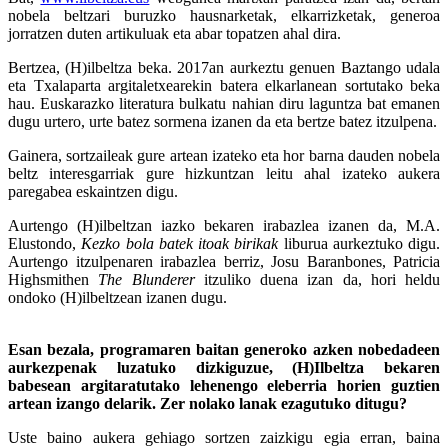
nobela beltzari buruzko hausnarketak, elkarrizketak, generoa
jorratzen duten artikuluak eta abar topatzen ahal dira.
Bertzea, (H)ilbeltza beka. 2017an aurkeztu genuen Baztango udala
eta Txalaparta argitaletxearekin batera elkarlanean sortutako beka
hau. Euskarazko literatura bulkatu nahian diru laguntza bat emanen
dugu urtero, urte batez sormena izanen da eta bertze batez itzulpena.
Gainera, sortzaileak gure artean izateko eta hor barna dauden nobela
beltz interesgarriak gure hizkuntzan leitu ahal izateko aukera
paregabea eskaintzen digu.
Aurtengo (H)ilbeltzan iazko bekaren irabazlea izanen da, M.A.
Elustondo,
Kezko bola batek itoak birikak
liburua aurkeztuko digu.
Aurtengo itzulpenaren irabazlea berriz, Josu Baranbones, Patricia
Highsmithen
The Blunderer
itzuliko duena izan da, hori heldu
ondoko (H)ilbeltzean izanen dugu.
Esan bezala, programaren baitan generoko azken nobedadeen
aurkezpenak luzatuko dizkiguzue, (H)Ilbeltza bekaren
babesean argitaratutako lehenengo eleberria horien guztien
artean izango delarik. Zer nolako lanak ezagutuko ditugu?
Uste baino aukera gehiago sortzen zaizkigu egia erran, baina