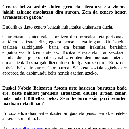
Genero beltza ardatz duten gero eta literatura eta zinema
jaialdi gehiago antolatzen dira gurean. Zein da genero honen
arrakastaren gakoa?
Dudarik ez dago genero beltzak irakurzalea erakartzen duela.
Gaurkotasuna duten gaiak jorratzen dira normalean eta pertsonaiak
anti-heroiak izaten dira, egoera pertsonal eta iragan jakin batekin
azaltzen zaizkigunak, baina era berean irakurlea beraiekin
enpatizatzea lortzen dutenak. Bizitza errealarekin antzekotasun
handia duen genero bat da, nahiz erraten den moduan anitzetan
errealitateak fikzioa gainditzen duen. Intriga sortzen du... Erraza da
nobela beltza irakurlea harrapatzea. Salaketa soziala egiteko ere
aproposa da, azpimundu beltz horiek agerian uzteko.
Euskal Nobela Beltzaren Astean urte hasieran burutzen bada
ere, beste hainbat jarduera antolatzen dituzue urtean zehar,
hala nola (H)Ilbeltza beka. Zein helbururekin jarri zenuten
martxan deialdi hau?
Edizioz edizio hainbertze ikasten ari gara eta pauso berriak emateko
aukerak sortu dira, bai.
Bat,
www.ilbeltza.eus
webgunea martxan paratzea izan da, bertan