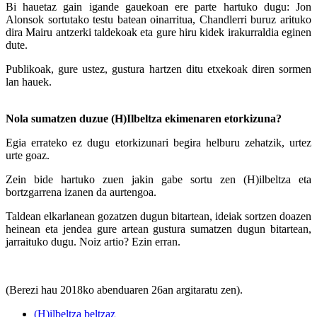
Bi hauetaz gain igande gauekoan ere parte hartuko dugu: Jon
Alonsok sortutako testu batean oinarritua, Chandlerri buruz arituko
dira Mairu antzerki taldekoak eta gure hiru kidek irakurraldia eginen
dute.
Publikoak, gure ustez, gustura hartzen ditu etxekoak diren sormen
lan hauek.
Nola sumatzen duzue (H)Ilbeltza ekimenaren etorkizuna?
Egia errateko ez dugu etorkizunari begira helburu zehatzik, urtez
urte goaz.
Zein bide hartuko zuen jakin gabe sortu zen (H)ilbeltza eta
bortzgarrena izanen da aurtengoa.
Taldean elkarlanean gozatzen dugun bitartean, ideiak sortzen doazen
heinean eta jendea gure artean gustura sumatzen dugun bitartean,
jarraituko dugu. Noiz artio? Ezin erran.
(Berezi hau 2018ko abenduaren 26an argitaratu zen).
(H)ilbeltza beltzaz