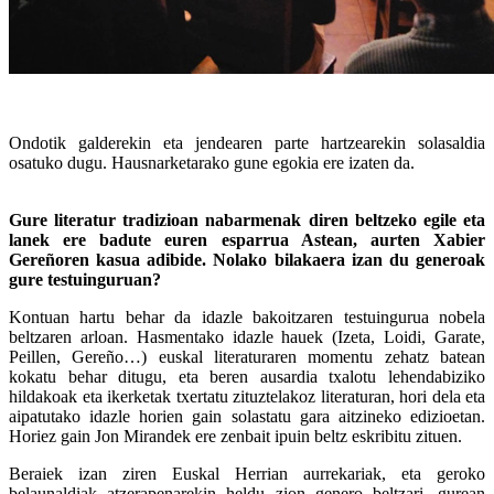
Ondotik galderekin eta jendearen parte hartzearekin solasaldia
osatuko dugu. Hausnarketarako gune egokia ere izaten da.
Gure literatur tradizioan nabarmenak diren beltzeko egile eta
lanek ere badute euren esparrua Astean, aurten Xabier
Gereñoren kasua adibide. Nolako bilakaera izan du generoak
gure testuinguruan?
Kontuan hartu behar da idazle bakoitzaren testuingurua nobela
beltzaren arloan. Hasmentako idazle hauek (Izeta, Loidi, Garate,
Peillen, Gereño…) euskal literaturaren momentu zehatz batean
kokatu behar ditugu, eta beren ausardia txalotu lehendabiziko
hildakoak eta ikerketak txertatu zituztelakoz literaturan, hori dela eta
aipatutako idazle horien gain solastatu gara aitzineko edizioetan.
Horiez gain Jon Mirandek ere zenbait ipuin beltz eskribitu zituen.
Beraiek izan ziren Euskal Herrian aurrekariak, eta geroko
belaunaldiak atzerapenarekin heldu zion genero beltzari, gurean