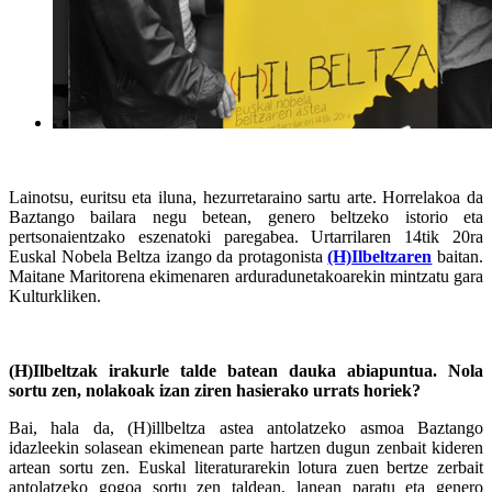
Lainotsu, euritsu eta iluna, hezurretaraino sartu arte. Horrelakoa da
Baztango bailara negu betean, genero beltzeko istorio eta
pertsonaientzako eszenatoki paregabea. Urtarrilaren 14tik 20ra
Euskal Nobela Beltza izango da protagonista
(H)Ilbeltzaren
baitan.
Maitane Maritorena ekimenaren arduradunetakoarekin mintzatu gara
Kulturkliken.
(H)Ilbeltzak irakurle talde batean dauka abiapuntua. Nola
sortu zen, nolakoak izan ziren hasierako urrats horiek?
Bai, hala da, (H)illbeltza astea antolatzeko asmoa Baztango
idazleekin solasean ekimenean parte hartzen dugun zenbait kideren
artean sortu zen. Euskal literaturarekin lotura zuen bertze zerbait
antolatzeko gogoa sortu zen taldean, lanean paratu eta genero