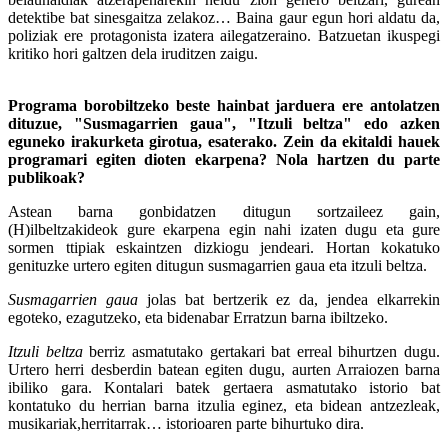
detektibe bat sinesgaitza zelakoz… Baina gaur egun hori aldatu da,
poliziak ere protagonista izatera ailegatzeraino. Batzuetan ikuspegi
kritiko hori galtzen dela iruditzen zaigu.
Programa borobiltzeko beste hainbat jarduera ere antolatzen
dituzue, "Susmagarrien gaua", "Itzuli beltza" edo azken
eguneko irakurketa girotua, esaterako. Zein da ekitaldi hauek
programari egiten dioten ekarpena? Nola hartzen du parte
publikoak?
Astean barna gonbidatzen ditugun sortzaileez gain,
(H)ilbeltzakideok gure ekarpena egin nahi izaten dugu eta gure
sormen ttipiak eskaintzen dizkiogu jendeari. Hortan kokatuko
genituzke urtero egiten ditugun susmagarrien gaua eta itzuli beltza.
Susmagarrien gaua
jolas bat bertzerik ez da, jendea elkarrekin
egoteko, ezagutzeko, eta bidenabar Erratzun barna ibiltzeko.
Itzuli beltza
berriz asmatutako gertakari bat erreal bihurtzen dugu.
Urtero herri desberdin batean egiten dugu, aurten Arraiozen barna
ibiliko gara. Kontalari batek gertaera asmatutako istorio bat
kontatuko du herrian barna itzulia eginez, eta bidean antzezleak,
musikariak,herritarrak… istorioaren parte bihurtuko dira.