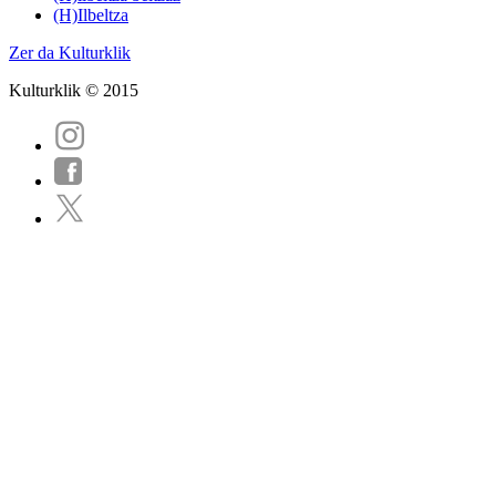
(H)Ilbeltza
Zer da Kulturklik
Kulturklik © 2015