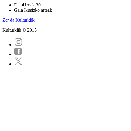
Data
Urriak 30
Gaia
Ikusizko arteak
Zer da Kulturklik
Kulturklik © 2015