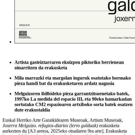
Artista gasteiztarraren ekoizpen piktoriko berrienean
oinarritzen da erakusketa
Mila marrazki eta margolan inguruk osatutako hormako
pieza handi bat da erakusketaren ardatz nagusia
Melguizoren ibilbideko pieza garrantzitsuenetako batek,
1997ko La medida del espacio III, eta 90eko hamarkadan
sortutako CM2 espazioaren artxiboko sorta batek osatzen
dute erakustaldia
Euskal Herriko Arte Garaikidearen Museoak, Artium Museoak,
Joxerra Melguizo. refugios-diarios (lerro galduak)
erakusketa
aurkezten du [A3 aretoa, 2025eko otsailaren 9ra arte]. Erakusketa