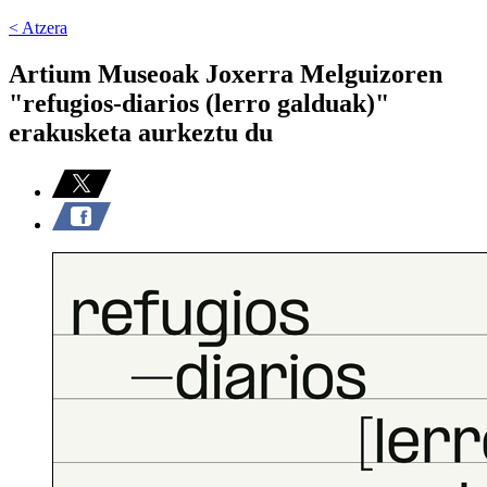
< Atzera
Artium Museoak Joxerra Melguizoren
"refugios-diarios (lerro galduak)"
erakusketa aurkeztu du