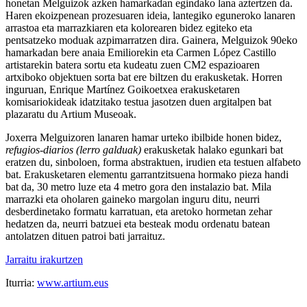
honetan Melguizok azken hamarkadan egindako lana aztertzen da.
Haren ekoizpenean prozesuaren ideia, lantegiko eguneroko lanaren
arrastoa eta marrazkiaren eta kolorearen bidez egiteko eta
pentsatzeko moduak azpimarratzen dira. Gainera, Melguizok 90eko
hamarkadan bere anaia Emiliorekin eta Carmen López Castillo
artistarekin batera sortu eta kudeatu zuen CM2 espazioaren
artxiboko objektuen sorta bat ere biltzen du erakusketak. Horren
inguruan, Enrique Martínez Goikoetxea erakusketaren
komisariokideak idatzitako testua jasotzen duen argitalpen bat
plazaratu du Artium Museoak.
Joxerra Melguizoren lanaren hamar urteko ibilbide honen bidez,
refugios-diarios (lerro galduak)
erakusketak halako egunkari bat
eratzen du, sinboloen, forma abstraktuen, irudien eta testuen alfabeto
bat. Erakusketaren elementu garrantzitsuena hormako pieza handi
bat da, 30 metro luze eta 4 metro gora den instalazio bat. Mila
marrazki eta oholaren gaineko margolan inguru ditu, neurri
desberdinetako formatu karratuan, eta aretoko hormetan zehar
hedatzen da, neurri batzuei eta besteak modu ordenatu batean
antolatzen dituen patroi bati jarraituz.
Jarraitu irakurtzen
Iturria:
www.artium.eus