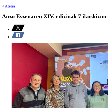
< Atzera
Auzo Eszenaren XIV. edizioak 7 ikuskizun