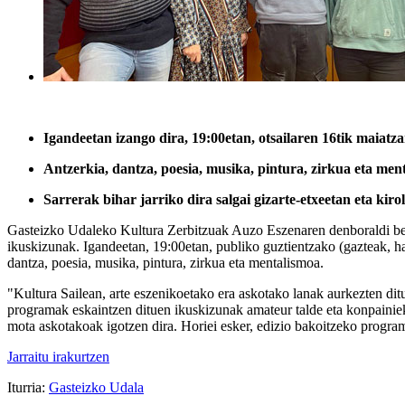
Igandeetan izango dira, 19:00etan, otsailaren 16tik maiatz
Antzerkia, dantza, poesia, musika, pintura, zirkua eta men
Sarrerak bihar jarriko dira salgai gizarte-etxeetan eta kirol
Gasteizko Udaleko Kultura Zerbitzuak Auzo Eszenaren denboraldi berria
ikuskizunak. Igandeetan, 19:00etan, publiko guztientzako (gazteak, ha
dantza, poesia, musika, pintura, zirkua eta mentalismoa.
"Kultura Sailean, arte eszenikoetako era askotako lanak aurkezten d
programak eskaintzen dituen ikuskizunak amateur talde eta konpainiek
mota askotakoak igotzen dira. Horiei esker, edizio bakoitzeko progr
Jarraitu irakurtzen
Iturria:
Gasteizko Udala