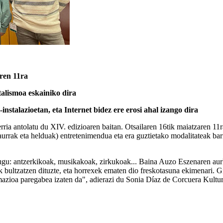
aren 11ra
talismoa eskainiko dira
-instalazioetan, eta Internet bidez ere erosi ahal izango dira
 antolatu du XIV. edizioaren baitan. Otsailaren 16tik maiatzaren 11ra b
urrak eta helduak) entretenimendua eta era guztietako modalitateak barn
itugu: antzerkikoak, musikakoak, zirkukoak... Baina Auzo Eszenaren aur
 bultzatzen dituzte, eta horrexek ematen dio freskotasuna ekimenari. Gi
amazioa paregabea izaten da", adierazi du Sonia Díaz de Corcuera Kult