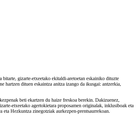
itarte, gizarte-etxeetako ekitaldi-aretoetan eskainiko dituzte
e hartzen dituen eskaintza anitza izango da ikusgai: antzerkia,
kezpenak beti ekartzen du haize freskoa berekin. Dakizuenez,
zarte-etxeetako agertokietara proposamen originalak, inklusiboak eta
ura eta Hezkuntza zinegotziak aurkezpen-prentsaurrekoan.