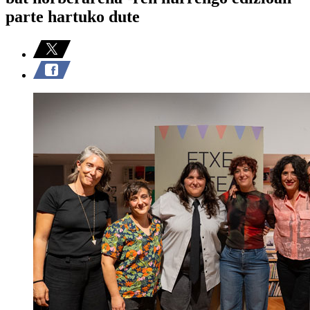
parte hartuko dute