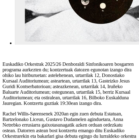
Euskadiko Orkestrak 2025/26 Denboraldi Sinfonikoaren bosgarren
programa aurkezten du; kontzertuak datozen egunotan izango dira
ohiko lau hiriburuetan: astelehenean,
urtarrilak 12
,
Donostiako
Kursaal Auditorium
ean; asteartean,
urtarrilak 13
,
Gasteizko Jesus
Guridi Kontserbatorioa
n; asteazkenean,
urtarrilak 14
,
Iruñeko
Baluarte Auditorium
ean; ostegunean,
urtarrilak 15
, berriz
Kursaal
Auditorium
ean; eta ostiralean,
urtarrilak 16
,
Bilboko Euskalduna
Jauregia
n. Kontzertu guztiak
19:30
ean izango dira.
Rachel Willis-Sørensen
ek 2020an egin zuen debuta Estatuan,
Bartzelonako Liceun, Gustavo Dudamelen aginduetara, Anna
Netrebko errusiarra gaixotasunagatik azken orduan ordezkatu
ostean. Datorren astean bost kontzertu emango ditu Euskadiko
Orkestrarekin eta bakarlari gisa debuta egingo du lurraldeko orkestra