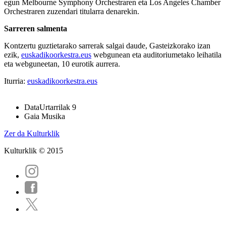
egun Melbourne Symphony Orchestraren eta Los Angeles Chamber
Orchestraren zuzendari titularra denarekin.
Sarreren salmenta
Kontzertu guztietarako
sarrerak salgai
daude, Gasteizkorako izan
ezik,
euskadikoorkestra.eus
webgunean eta auditoriumetako leihatila
eta webguneetan, 10 eurotik aurrera.
Iturria:
euskadikoorkestra.eus
Data
Urtarrilak 9
Gaia
Musika
Zer da Kulturklik
Kulturklik © 2015