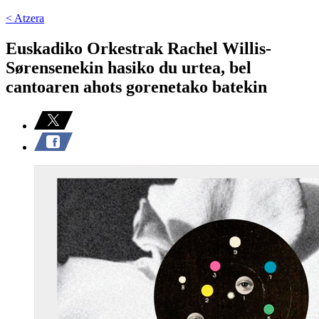
< Atzera
Euskadiko Orkestrak Rachel Willis-
Sørensenekin hasiko du urtea, bel
cantoaren ahots gorenetako batekin