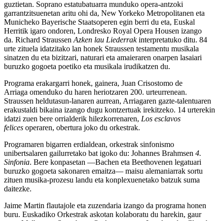
guztietan. Soprano estatubatuarra munduko opera-antzoki
garrantzitsuenetan aritu ohi da, New Yorkeko Metropolitanen eta
Municheko Bayerische Staatsoperen egin berri du eta, Euskal
Herritik igaro ondoren, Londresko Royal Opera Housen izango
da.
Richard Strauss
en
Azken lau Liederrak
interpretatuko ditu. 84
urte zituela idatzitako lan honek Straussen testamentu musikala
sinatzen du eta bizitzari, naturari eta amaieraren onarpen lasaiari
buruzko gogoeta poetiko eta musikala irudikatzen du.
Programa erakargarri honek, gainera,
Juan Crisostomo de
Arriaga
omenduko du haren heriotzaren 200. urteurrenean.
Straussen heldutasun-lanaren aurrean, Arriagaren gazte-talentuaren
erakustaldi bikaina izango dugu kontzertuak irekitzeko. 14 urterekin
idatzi zuen bere orrialderik hilezkorrenaren,
Los esclavos
felices
operaren,
obertura
joko du orkestrak.
Programaren bigarren erdialdean, orkestrak sinfonismo
unibertsalaren gailurretako bat igoko du:
Johannes Brahms
en
4.
Sinfonia
. Bere konpasetan —Bachen eta Beethovenen legatuari
buruzko gogoeta sakonaren emaitza— maisu alemaniarrak sortu
zituen musika-prozesu landu eta konplexuenetako batzuk suma
daitezke.
Jaime Martin
flautajole eta zuzendaria izango da programa honen
buru. Euskadiko Orkestrak askotan kolaboratu du harekin, gaur