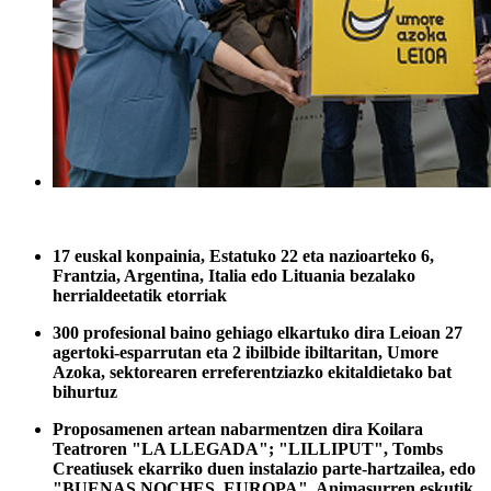
17 euskal konpainia, Estatuko 22 eta nazioarteko 6,
Frantzia, Argentina, Italia edo Lituania bezalako
herrialdeetatik etorriak
300 profesional baino gehiago elkartuko dira Leioan 27
agertoki-esparrutan eta 2 ibilbide ibiltaritan, Umore
Azoka, sektorearen erreferentziazko ekitaldietako bat
bihurtuz
Proposamenen artean nabarmentzen dira Koilara
Teatroren "LA LLEGADA"; "LILLIPUT", Tombs
Creatiusek ekarriko duen instalazio parte-hartzailea, edo
"BUENAS NOCHES, EUROPA", Animasurren eskutik