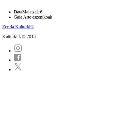
Data
Maiatzak 6
Gaia
Arte eszenikoak
Zer da Kulturklik
Kulturklik © 2015