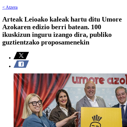
< Atzera
Arteak Leioako kaleak hartu ditu Umore
Azokaren edizio berri batean. 100
ikuskizun inguru izango dira, publiko
guztientzako proposamenekin