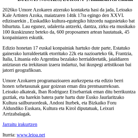
2026ko Umore Azokaren atzerako kontaketa hasi da jada, Leioako
Kale Artisten Azoka, maiatzaren 14tik 17ra egingo den XXVI.
edizioarekin , Euskadiko kultura-egutegiko hitzordu nagusietako bat
bihurtuta. Lau egunez, udalerria antzerki, dantza, zirku eta musikako
100 ikuskizunez beteko da, 600 proposamen artean hautatuak, 45
konpainiaren eskutik.
Edizio honetan 17 euskal konpainiak hartuko dute parte, Estatuko
gainerako lurraldeetatik etorritako 22k eta nazioarteko 6k, Frantzia,
Italia, Lituania edo Argentina bezalako herrialdeetatik, jaialdiaren
aniztasun eta irekitasun izaera indartuz, bai ikuspegi artistikoan bai
jatorri geografikoan.
Umore Azokaren programazioaren aurkezpena eta edizio berri
honen xehetasunak gaur goizean eman dira prentsaurrekoan.
Leioako alkateak, Iban Rodriguez Etxebarriak eman ditu berrikuntza
guztiak, eta harekin batera parte hartu dute Eusko Jaurlaritzako
Kultura sailburuordeak, Andoni Iturbek, eta Bizkaiko Foru
Aldundiko Euskara, Kultura eta Kirol diputatuak, Leixuri
Arrizabalagak.
Jarraitu irakurtzen
Iturria:
www.leioa.net