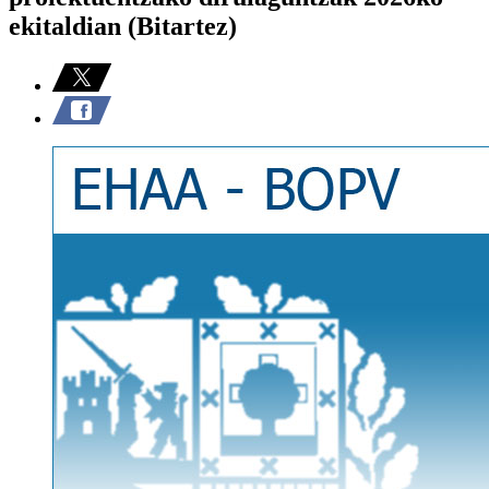
ekitaldian (Bitartez)