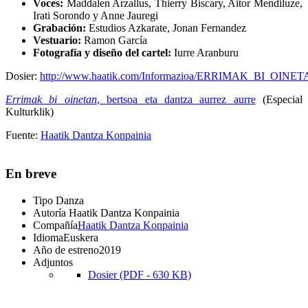
Voces:
Maddalen Arzallus, Thierry Biscary, Aitor Mendiluze,
Irati Sorondo y Anne Jauregi
Grabación:
Estudios Azkarate, Jonan Fernandez
Vestuario:
Ramon García
Fotografía y diseño del cartel:
Iurre Aranburu
Dosier:
http://www.haatik.com/Informazioa/ERRIMAK_BI_OINET
Errimak bi oinetan
, bertsoa eta dantza aurrez aurre
(Especial
Kulturklik)
Fuente:
Haatik Dantza Konpainia
En breve
Tipo
Danza
Autoría
Haatik Dantza Konpainia
Compañía
Haatik Dantza Konpainia
Idioma
Euskera
Año de estreno
2019
Adjuntos
Dosier (PDF - 630 KB)