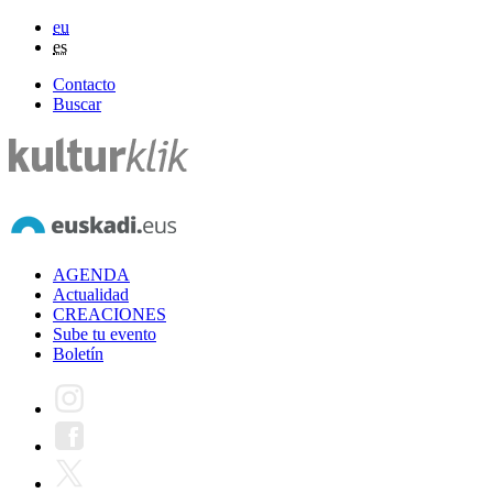
eu
es
Contacto
Buscar
AGENDA
Actualidad
CREACIONES
Sube tu evento
Boletín