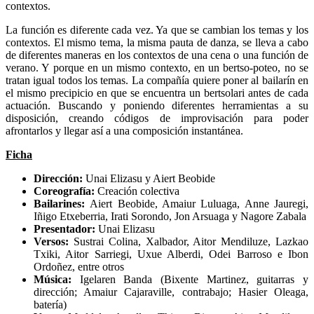
contextos.
La función es diferente cada vez. Ya que se cambian los temas y los
contextos. El mismo tema, la misma pauta de danza, se lleva a cabo
de diferentes maneras en los contextos de una cena o una función de
verano. Y porque en un mismo contexto, en un bertso-poteo, no se
tratan igual todos los temas. La compañía quiere poner al bailarín en
el mismo precipicio en que se encuentra un bertsolari antes de cada
actuación. Buscando y poniendo diferentes herramientas a su
disposición, creando códigos de improvisación para poder
afrontarlos y llegar así a una composición instantánea.
Ficha
Dirección:
Unai Elizasu y Aiert Beobide
Coreografía:
Creación colectiva
Bailarines:
Aiert Beobide, Amaiur Luluaga, Anne Jauregi,
Iñigo Etxeberria, Irati Sorondo, Jon Arsuaga y Nagore Zabala
Presentador:
Unai Elizasu
Versos:
Sustrai Colina, Xalbador, Aitor Mendiluze, Lazkao
Txiki, Aitor Sarriegi, Uxue Alberdi, Odei Barroso e Ibon
Ordoñez, entre otros
Música:
Igelaren Banda (Bixente Martinez, guitarras y
dirección; Amaiur Cajaraville, contrabajo; Hasier Oleaga,
batería)