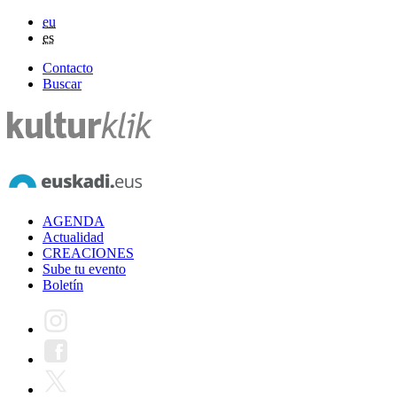
eu
es
Contacto
Buscar
AGENDA
Actualidad
CREACIONES
Sube tu evento
Boletín