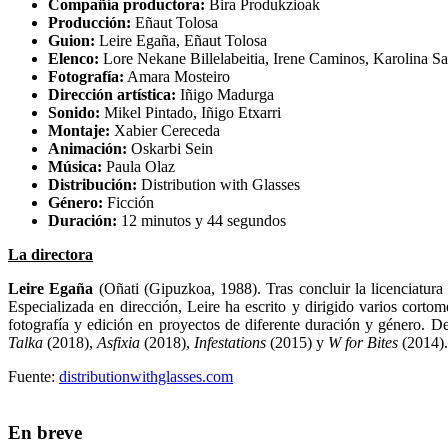
Compañía productora:
Bira Produkzioak
Producción:
Eñaut Tolosa
Guion:
Leire Egaña, Eñaut Tolosa
Elenco:
Lore Nekane Billelabeitia, Irene Caminos, Karolina S
Fotografía:
Amara Mosteiro
Dirección artística:
Iñigo Madurga
Sonido:
Mikel Pintado, Iñigo Etxarri
Montaje:
Xabier Cereceda
Animación:
Oskarbi Sein
Música:
Paula Olaz
Distribución:
Distribution with Glasses
Género:
Ficción
Duración:
12 minutos y 44 segundos
La directora
Leire Egaña
(Oñati (Gipuzkoa, 1988). Tras concluir la licenciatur
Especializada en dirección, Leire ha escrito y dirigido varios corto
fotografía y edición en proyectos de diferente duración y género. 
Talka
(2018),
Asfixia
(2018),
Infestations
(2015) y
W for Bites
(2014).
Fuente:
distributionwithglasses.com
En breve