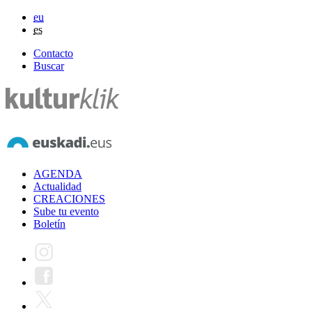
eu
es
Contacto
Buscar
AGENDA
Actualidad
CREACIONES
Sube tu evento
Boletín