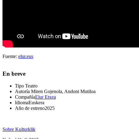
Fuente:
elur.eus
En breve
Tipo
Teatro
Autoría
Miren Gojenola, Andoni Mutiloa
Compañía
Elur Etxea
Idioma
Euskera
Año de estreno
2025
Sobre Kulturklik