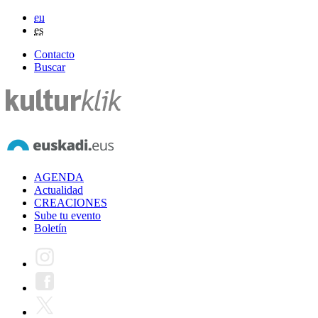
eu
es
Contacto
Buscar
AGENDA
Actualidad
CREACIONES
Sube tu evento
Boletín