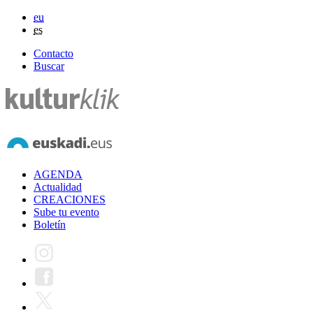
eu
es
Contacto
Buscar
AGENDA
Actualidad
CREACIONES
Sube tu evento
Boletín