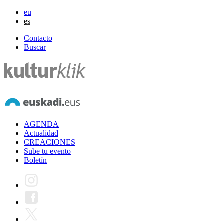
eu
es
Contacto
Buscar
AGENDA
Actualidad
CREACIONES
Sube tu evento
Boletín