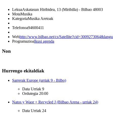
Lekua
Askatasun Hiribidea, 13 (Miribilla) - Bilbao 48003
Mota
Musika
Kategoria
Musika Aretoak
Telefonoa
94600411
Web
http://www.bilbao.net/cs/Satellite?cid=3009273064&l
Programazioa
Ikusi agenda
Non
Hurrengo ekitaldiak
Sarrerak Europe (urriak 9 - Bilbo)
Data
Urriak 9
Ordutegia
20:00
Natos y Waor + Recycled J (Bilbao Arena - urriak 24)
Data
Urriak 24