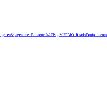
anguage=eu&pagename=Bilbaonet%2FPage%2FBIO_listadoEquipamiento