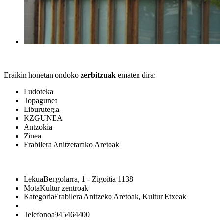
Eraikin honetan ondoko
zerbitzuak
ematen dira:
Ludoteka
Topagunea
Liburutegia
KZGUNEA
Antzokia
Zinea
Erabilera Anitzetarako Aretoak
Lekua
Bengolarra, 1 - Zigoitia 1138
Mota
Kultur zentroak
Kategoria
Erabilera Anitzeko Aretoak, Kultur Etxeak
Telefonoa
945464400