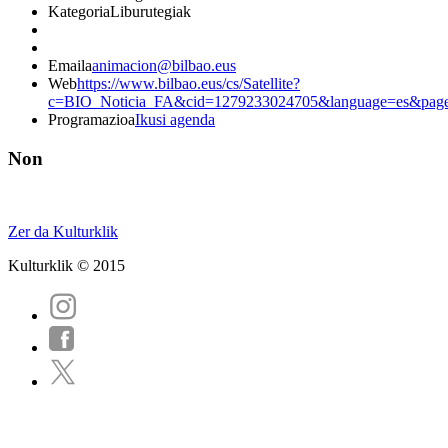
Kategoria
Liburutegiak
Emaila
animacion@bilbao.eus
Web
https://www.bilbao.eus/cs/Satellite?
c=BIO_Noticia_FA&cid=1279233024705&language=es&pag
Programazioa
Ikusi agenda
Non
Zer da Kulturklik
Kulturklik © 2015