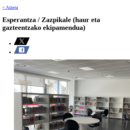
< Atzera
Esperantza / Zazpikale (haur eta
gazteentzako ekipamendua)