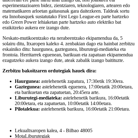
esperimentazioaren bidez, zientziaren, teknologiaren, artearen edo
matematikaren arloetan gaitasunak gara daitezkeen. Taldeak sortu
eta Innobasquek sustatutako First Lego League-en parte hartzeko
edo
Green
Power lehiaketan parte hartzeko auto elektriko bat
eraikitzeko aukera ere izango dute.
Neskato-mutikoentzako eta nerabeentzako ekipamendua da, 5
solairu ditu, Itxaropen kaleko 4. zenbakian dago eta hainbat zerbitzu
eskainiko ditu: haurgunea, gaztegunea, liburutegi-mediateka eta
frontoia. Herritarrek eguenean, barikuan eta zapatuan ekipamendua
ezagutzeko aukera izango dute, ateak zabalik izango baitituzte.
Zerbitzu bakoitzaren ordutegiak hauek dira:
Haurgunea:
astelehenetik zapatura, 17:30etik 19:30era.
Gaztegunea:
astelehenetik eguenera, 17:00etatik 20:00etara,
eta barikuetan eta zapatuetan, 20:45era arte.
Liburutegi-mediateka:
astelehenetik barikura, 16:00etatik
20:00etara, eta zapatuetan, 10:00etatik 14:00etara.
Pilotalekua:
astelehenetik barikura, 16:00etatik 21:00etara.
Lekua
Itxaropen kalea, 4 - Bilbao 48005
Mota
Liburutegiak