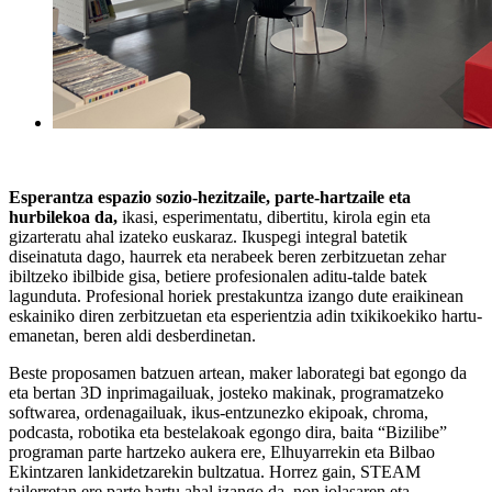
Esperantza espazio sozio-hezitzaile, parte-hartzaile eta
hurbilekoa da,
ikasi, esperimentatu, dibertitu, kirola egin eta
gizarteratu ahal izateko euskaraz. Ikuspegi integral batetik
diseinatuta dago, haurrek eta nerabeek beren zerbitzuetan zehar
ibiltzeko ibilbide gisa, betiere profesionalen aditu-talde batek
lagunduta. Profesional horiek prestakuntza izango dute eraikinean
eskainiko diren zerbitzuetan eta esperientzia adin txikikoekiko hartu-
emanetan, beren aldi desberdinetan.
Beste proposamen batzuen artean, maker laborategi bat egongo da
eta bertan 3D inprimagailuak, josteko makinak, programatzeko
softwarea, ordenagailuak, ikus-entzunezko ekipoak, chroma,
podcasta, robotika eta bestelakoak egongo dira, baita “Bizilibe”
programan parte hartzeko aukera ere, Elhuyarrekin eta Bilbao
Ekintzaren lankidetzarekin bultzatua. Horrez gain, STEAM
tailerretan ere parte hartu ahal izango da, non jolasaren eta