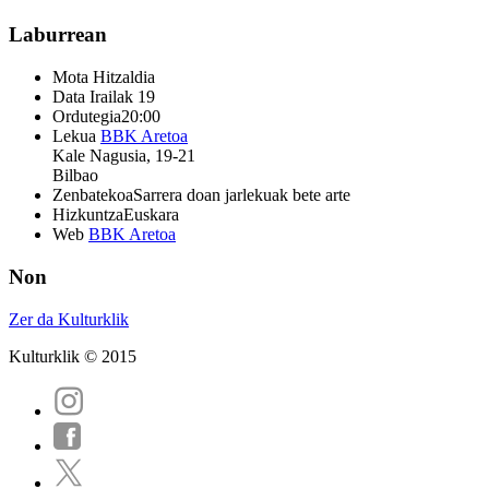
Laburrean
Mota
Hitzaldia
Data
Irailak 19
Ordutegia
20:00
Lekua
BBK Aretoa
Kale Nagusia, 19-21
Bilbao
Zenbatekoa
Sarrera doan jarlekuak bete arte
Hizkuntza
Euskara
Web
BBK Aretoa
Non
Zer da Kulturklik
Kulturklik © 2015