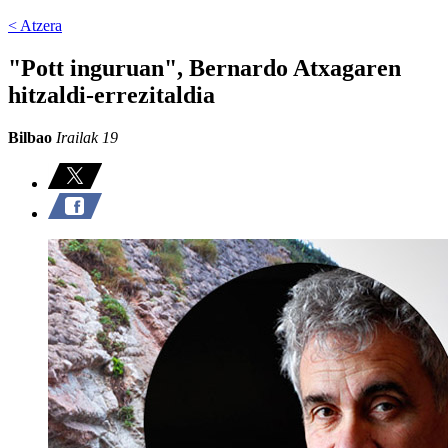
< Atzera
"Pott inguruan", Bernardo Atxagaren
hitzaldi-errezitaldia
Bilbao
Irailak 19