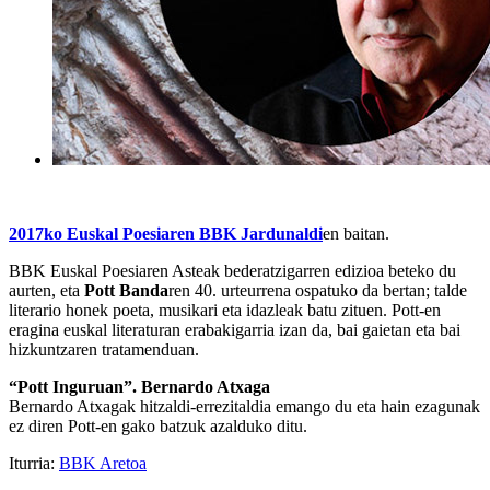
2017ko Euskal Poesiaren BBK Jardunaldi
en baitan.
BBK Euskal Poesiaren Asteak bederatzigarren edizioa beteko du
aurten, eta
Pott Banda
ren 40. urteurrena ospatuko da bertan; talde
literario honek poeta, musikari eta idazleak batu zituen. Pott-en
eragina euskal literaturan erabakigarria izan da, bai gaietan eta bai
hizkuntzaren tratamenduan.
“Pott Inguruan”. Bernardo Atxaga
Bernardo Atxagak hitzaldi-errezitaldia emango du eta hain ezagunak
ez diren Pott-en gako batzuk azalduko ditu.
Iturria:
BBK Aretoa