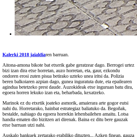
Kalerki 2018 jaialdia
ren barruan.
Aitona-amona bikote bat etxerik gabe geratzear dago. Berrogei urtez
bizi izan dira etxe horretan, auzo horretan, eta, gaur, ezkondu
ondoren erosi zuten pisua betirako uzteko unea iritsi da. Polizia
beren balkoiaren azpian dago, gunea inguratuta dute, eta epailearen
agindua betetzeko prest daude. Auzokideak etxe inguruan batu dira,
egoera horren lekuko izan eta, beharbada, kexatzeko.
Marinok ez du etxetik joateko asmorik, amaierara arte gogor eutsi
nahi du. Horretarako, hainbat estrategiaz baliatuko da. Begoñak,
bestalde, nahiago du egoera horrekin lehenbailehen amaitu. Lotsa
handia ematen dio bizitzen ari direnak. Baina ez ditu bere gauzak
etxe barruan utzi nahi.
Auskalo bankuek zertarako erabiliko dituzten... Azken finean, gauza