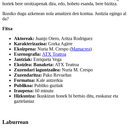
horiek bere oroitzapenak dira, edo, hobeto esanda, bere bizitza.
Ikusiko dugu azkenean nola amaitzen den kontua. Justizia egingo al
da?
Fitxa
Aktoreak:
Juanjo Otero, Aritza Rodriguez
Karakterizazioa:
Gorka Agirre
Ekoizpena:
Nuria M. Crespo (
Mamacrea
)
Eszenografia:
ATX Teatroa
Jantziak:
Enriqueta Vega
Ekoizlea:
Banaketa:
ATX Teatroa
Zuzendari laguntzailea:
Nuria M. Crespo
Zuzendaritza:
Pako Revueltas
Formatua:
Kale
antzerkia
Publikoa:
Publiko guztiak
Iraupena:
60 minutu
Hizkuntza:
Ikuskizun honek bi bertsio ditu, euskaraz eta
gaztelaniaz
Laburrean