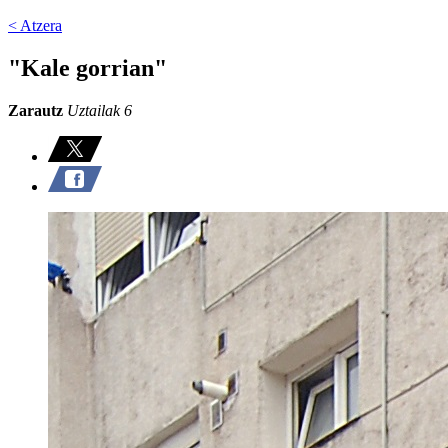
< Atzera
"Kale gorrian"
Zarautz
Uztailak 6