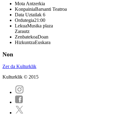
Mota
Antzerkia
Konpainia
Barsanti Teatroa
Data
Uztailak 6
Ordutegia
21:00
Lekua
Musika plaza
Zarautz
Zenbatekoa
Doan
Hizkuntza
Euskara
Non
Zer da Kulturklik
Kulturklik © 2015