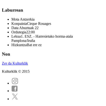
Laburrean
Mota
Antzerkia
Konpainia
Cirque Rouages
Data
Abuztuak 22
Ordutegia
22:00
Lekua
1. ESZ. - Harresietako horma-atala
Pamplona/Iruña
Hizkuntza
Bat ere ez
Non
Zer da Kulturklik
Kulturklik © 2015