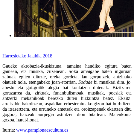
Harresietako Jaialdia 2018
Gaueko akrobazia-ikuskizuna, tamaina handiko egitura baten
gainean, eta musika, zuzenean. Soka amaigabe baten inguruan
zabuak egiten dituzte, oreka gordeta, lau gorputzek, antzinako
olatuek nola, etengabeko joan-etorrian.
Sodade
bi musikari dira, jo,
abestu eta goi-goitik alegia bat kontatzen dutenak. Bizitzaren
gorazarrea da, zirkuak, funanbulismoak, musikak, poesiak eta
antzerki mekanikoak berezko duten hizkuntza batez. Ekaitz-
arratsalde bakoitzean, aspaldian erbesteratutako gizon bat hurbiltzen
da itsasertzera, eta urruneko ametsak eta oroitzapenak ekartzen ditu
gogora, haizeak aurpegia astintzen dion bitartean. Malenkonia
goxoa, harat-honat.
Iturria:
www.pamplonaescultura.es