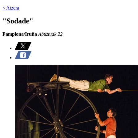
< Atzera
"Sodade"
Pamplona/Iruña
Abuztuak 22