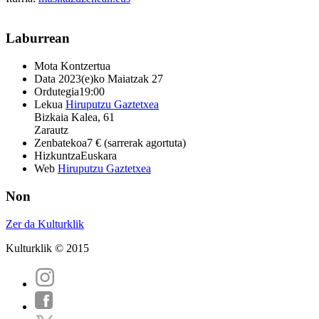
Laburrean
Mota
Kontzertua
Data
2023(e)ko Maiatzak 27
Ordutegia
19:00
Lekua
Hiruputzu Gaztetxea
Bizkaia Kalea, 61
Zarautz
Zenbatekoa
7 € (sarrerak agortuta)
Hizkuntza
Euskara
Web
Hiruputzu Gaztetxea
Non
Zer da Kulturklik
Kulturklik © 2015