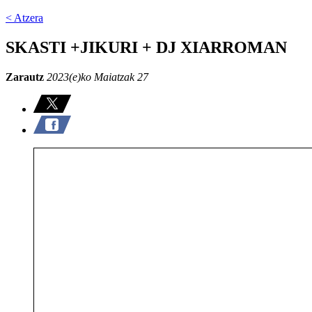
< Atzera
SKASTI +JIKURI + DJ XIARROMAN
Zarautz
2023(e)ko Maiatzak 27