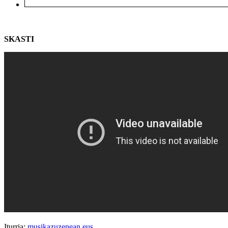
SKASTI
Iturria:
musikazuzenean.eus