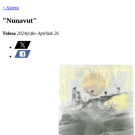
< Atzera
"Nunavut"
Tolosa
2024(e)ko Apirilak 26