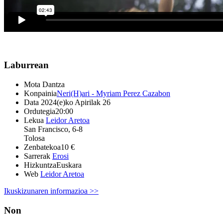
Laburrean
Mota
Dantza
Konpainia
Neri(H)ari - Myriam Perez Cazabon
Data
2024(e)ko Apirilak 26
Ordutegia
20:00
Lekua
Leidor Aretoa
San Francisco, 6-8
Tolosa
Zenbatekoa
10 €
Sarrerak
Erosi
Hizkuntza
Euskara
Web
Leidor Aretoa
Ikuskizunaren informazioa >>
Non