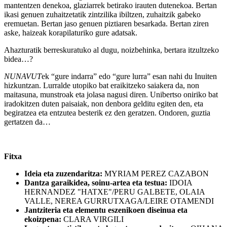
mantentzen denekoa, glaziarrek betirako irauten dutenekoa. Bertan
ikasi genuen zuhaitzetatik zintzilika ibiltzen, zuhaitzik gabeko
eremuetan. Bertan jaso genuen piztiaren besarkada. Bertan ziren
aske, haizeak korapilaturiko gure adatsak.
Ahazturatik berreskuratuko al dugu, noizbehinka, bertara itzultzeko
bidea…?
NUNAVUT
ek “gure indarra” edo “gure lurra” esan nahi du Inuiten
hizkuntzan. Lurralde utopiko bat eraikitzeko saiakera da, non
maitasuna, munstroak eta jolasa nagusi diren. Unibertso oniriko bat
iradokitzen duten paisaiak, non denbora gelditu egiten den, eta
begiratzea eta entzutea besterik ez den geratzen. Ondoren, guztia
gertatzen da…
Fitxa
Ideia eta zuzendaritza:
MYRIAM PEREZ CAZABON
Dantza garaikidea, soinu-artea eta testua:
IDOIA
HERNANDEZ "HATXE"/PERU GALBETE, OLAIA
VALLE, NEREA GURRUTXAGA/LEIRE OTAMENDI
Jantziteria eta elementu eszenikoen diseinua eta
ekoizpena:
CLARA VIRGILI