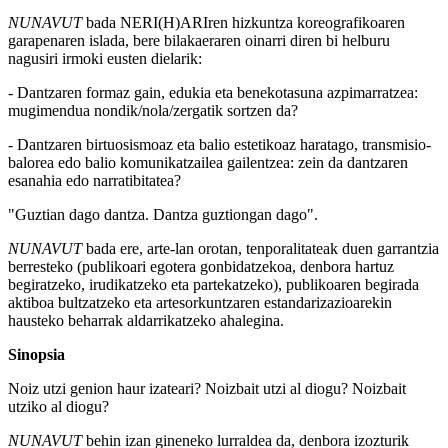
NUNAVUT
bada NERI(H)ARIren hizkuntza koreografikoaren
garapenaren islada, bere bilakaeraren oinarri diren bi helburu
nagusiri irmoki eusten dielarik:
- Dantzaren formaz gain, edukia eta benekotasuna azpimarratzea:
mugimendua nondik/nola/zergatik sortzen da?
- Dantzaren birtuosismoaz eta balio estetikoaz haratago, transmisio-
balorea edo balio komunikatzailea gailentzea: zein da dantzaren
esanahia edo narratibitatea?
"Guztian dago dantza. Dantza guztiongan dago".
NUNAVUT
bada ere, arte-lan orotan, tenporalitateak duen garrantzia
berresteko (publikoari egotera gonbidatzekoa, denbora hartuz
begiratzeko, irudikatzeko eta partekatzeko), publikoaren begirada
aktiboa bultzatzeko eta artesorkuntzaren estandarizazioarekin
hausteko beharrak aldarrikatzeko ahalegina.
Sinopsia
Noiz utzi genion haur izateari? Noizbait utzi al diogu? Noizbait
utziko al diogu?
NUNAVUT
behin izan gineneko lurraldea da, denbora izozturik