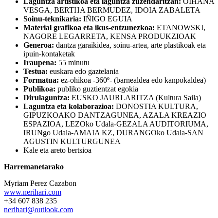
Laguntza artistikoa eta laguntza zuzendaritzan:
OIHANA
VESGA, BERTHA BERMUDEZ, IDOIA ZABALETA
Soinu-teknikaria:
IÑIGO EGUIA
Material grafikoa eta ikus-entzunezkoa:
ETANOWSKI,
NAGORE LEGARRETA, KENSA PRODUKZIOAK
Generoa:
dantza garaikidea, soinu-artea, arte plastikoak eta
ipuin-kontaketak
Iraupena:
55 minutu
Testua:
euskara edo gaztelania
Formatua:
ez-ohikoa -360º- (barnealdea edo kanpokaldea)
Publikoa:
publiko guztientzat egokia
Dirulaguntza:
EUSKO JAURLARITZA (Kultura Saila)
Laguntza eta kolaborazioa:
DONOSTIA KULTURA,
GIPUZKOAKO DANTZAGUNEA, AZALA KREAZIO
ESPAZIOA, LEZOko Udala-GEZALA AUDITORIUMA,
IRUNgo Udala-AMAIA KZ, DURANGOko Udala-SAN
AGUSTIN KULTURGUNEA
Kale eta areto bertsioa
Harremanetarako
Myriam Perez Cazabon
www.nerihari.com
+34 607 838 235
nerihari@outlook.com