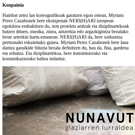
Konpainia
Hainbat urtez lan koreografikoak garatzen egon ostean, Myriam
Perez Cazabonek bere ekoizpenak NERI(H)ARI izenpean
egokitzea erabakitzen du, non proiektu anitzak eta diziplinartekoak
batzen dituen, musika, zinea, antzerkia edo argazkigintza bezalako
beste arteekin hartu-emanean. NERI(H)ARI da, bere sorkuntza
pertsonalei eskainitako gunea. Myriam Perez Cazabonek bere lana
dantza garaikide biluzia bezala definitzen du, hau da, fina, gardena
eta zehatza. Eta diziplinartekoa, bere transmisiorako eta
komunikaziorako balioa indartuz.