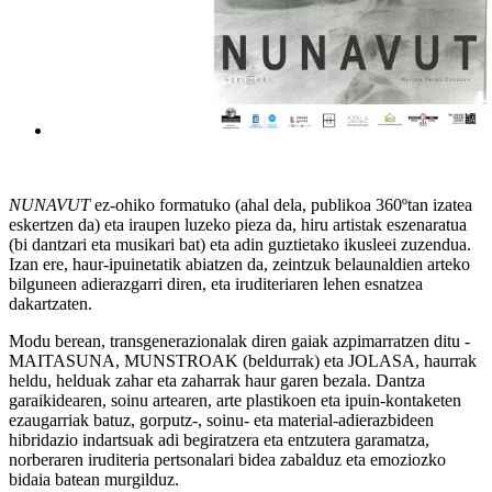
NUNAVUT
ez-ohiko formatuko (ahal dela, publikoa 360ºtan izatea
eskertzen da) eta iraupen luzeko pieza da, hiru artistak eszenaratua
(bi dantzari eta musikari bat) eta adin guztietako ikusleei zuzendua.
Izan ere, haur-ipuinetatik abiatzen da, zeintzuk belaunaldien arteko
bilguneen adierazgarri diren, eta iruditeriaren lehen esnatzea
dakartzaten.
Modu berean, transgenerazionalak diren gaiak azpimarratzen ditu -
MAITASUNA, MUNSTROAK (beldurrak) eta JOLASA, haurrak
heldu, helduak zahar eta zaharrak haur garen bezala. Dantza
garaikidearen, soinu artearen, arte plastikoen eta ipuin-kontaketen
ezaugarriak batuz, gorputz-, soinu- eta material-adierazbideen
hibridazio indartsuak adi begiratzera eta entzutera garamatza,
norberaren iruditeria pertsonalari bidea zabalduz eta emoziozko
bidaia batean murgilduz.