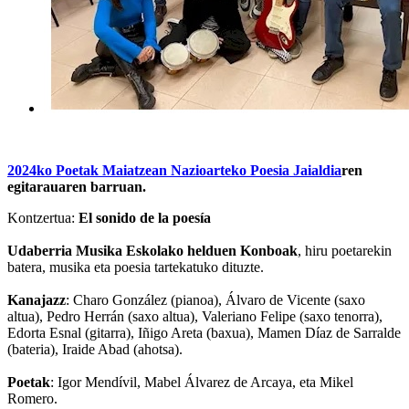
2024ko Poetak Maiatzean Nazioarteko Poesia Jaialdia
ren
egitarauaren barruan.
Kontzertua:
El sonido de la poesía
Udaberria Musika Eskolako helduen Konboak
, hiru poetarekin
batera, musika eta poesia tartekatuko dituzte.
Kanajazz
: Charo González (pianoa), Álvaro de Vicente (saxo
altua), Pedro Herrán (saxo altua), Valeriano Felipe (saxo tenorra),
Edorta Esnal (gitarra), Iñigo Areta (baxua), Mamen Díaz de Sarralde
(bateria), Iraide Abad (ahotsa).
Poetak
: Igor Mendívil, Mabel Álvarez de Arcaya, eta Mikel
Romero.