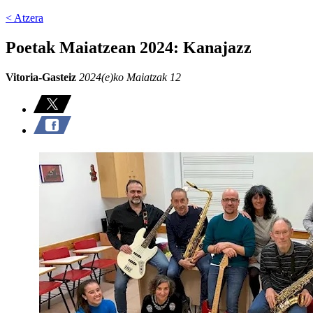
< Atzera
Poetak Maiatzean 2024: Kanajazz
Vitoria-Gasteiz
2024(e)ko Maiatzak 12