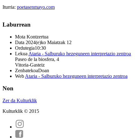
Iturria:
poetasenmayo.com
Laburrean
Mota
Kontzertua
Data
2024(e)ko Maiatzak 12
Ordutegia
10:30
Lekua
Ataria - Salburuko hezeguneen interpretazio zentroa
Paseo de la biosfera, 4
Vitoria-Gasteiz
Zenbatekoa
Doan
Web
Ataria - Salburuko hezeguneen interpretazio zentroa
Non
Zer da Kulturklik
Kulturklik © 2015