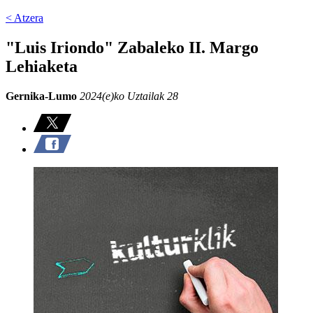
< Atzera
"Luis Iriondo" Zabaleko II. Margo
Lehiaketa
Gernika-Lumo
2024(e)ko Uztailak 28