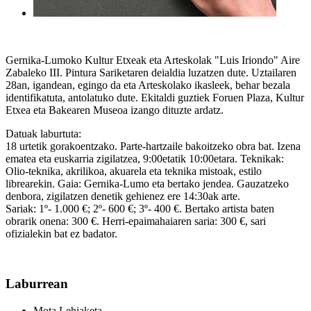
Gernika-Lumoko Kultur Etxeak eta Arteskolak "Luis Iriondo" Aire
Zabaleko III. Pintura Sariketaren deialdia luzatzen dute. Uztailaren
28an, igandean, egingo da eta Arteskolako ikasleek, behar bezala
identifikatuta, antolatuko dute. Ekitaldi guztiek Foruen Plaza, Kultur
Etxea eta Bakearen Museoa izango dituzte ardatz.
Datuak laburtuta:
18 urtetik gorakoentzako. Parte-hartzaile bakoitzeko obra bat. Izena
ematea eta euskarria zigilatzea, 9:00etatik 10:00etara. Teknikak:
Olio-teknika, akrilikoa, akuarela eta teknika mistoak, estilo
librearekin. Gaia: Gernika-Lumo eta bertako jendea. Gauzatzeko
denbora, zigilatzen denetik gehienez ere 14:30ak arte.
Sariak: 1º- 1.000 €; 2º- 600 €; 3º- 400 €. Bertako artista baten
obrarik onena: 300 €. Herri-epaimahaiaren saria: 300 €, sari
ofizialekin bat ez badator.
Laburrean
Mota
Lehiaketa