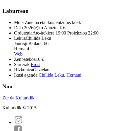
Laburrean
Mota
Zinema eta ikus-entzunezkoak
Data
2026(e)ko Abuztuak 6
Ordutegia
Ate-irekiera 19:00 Proiekzioa 22:00
Lekua
Chillida Leku
Jauregi Bailara, 66
Hernani
Web
Zenbatekoa
16 €
Sarrerak
Erosi
Hizkuntza
Gaztelania
Ikusi agenda
Chillida Leku
,
Hernani
Non
Zer da Kulturklik
Kulturklik © 2015