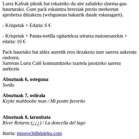
Lurra Kafeak piknik bat eskainiko du aire zabaleko zinema-gau
hauetarako. Gure pack eskaintza bereziak prezio merkeetan
aprobetxa ditzakezu (webgunean bakarrik daude eskuragarri).
- Krispetak + Edaria: 6 €
- Krispetak + Patata-tortilla ogitartekoa sriratxa maionesarekin +
edaria: 16 €
Pack hauetako bat aldez aurretik eros dezakezu zure sarrera aukeratu
ondoren.
Sarreran Lurra Café kontsumitzeko txartela jasotzeko sarrera
aurkeztu
Abuztuak 6, osteguna
Sorda
Abuztuak 7, ostirala
Keyke mahboobe man / Mi postre favorito
Abuztuak 8, larunbata
River Returns (¿¿¿) / La doncella del lago
Iturria:
museochillidaleku.com