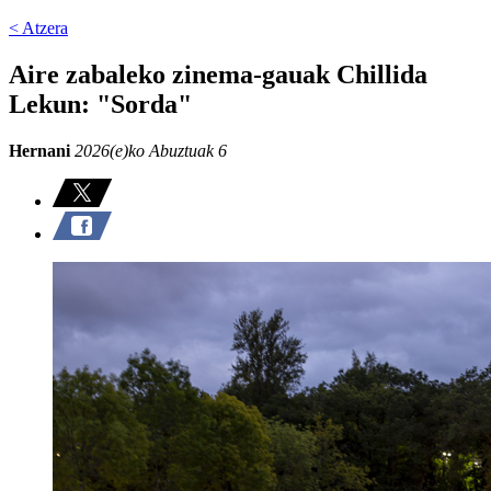
< Atzera
Aire zabaleko zinema-gauak Chillida
Lekun: "Sorda"
Hernani
2026(e)ko Abuztuak 6