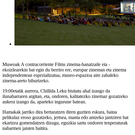
Museoak A contracorriente Films zinema-banatzaile eta -
ekoizlearekin bat egin du berriro ere, europar zineman eta zinema
independentean espezializatua, museo-espazioa aire zabaleko
zinema-areto bihurtzeko.
19:00etatik aurrera, Chillida Leku bisitatu ahal izango da
ilunabarraren argitan, eta, ondoren, kalitatezko zinemaz gozatzeko
aukera izango da, aparteko ingurune batean.
Hamakak jarriko dira bertaratzen diren guztien eskura, baina
pelikulaz eroso gozatzeko, jertsea, manta edo antzeko jantziren bat
ekartzea gomendatzen dizugu, eguzkia sartu ondoren tenperaturak
nabarmen jaisten baitira.