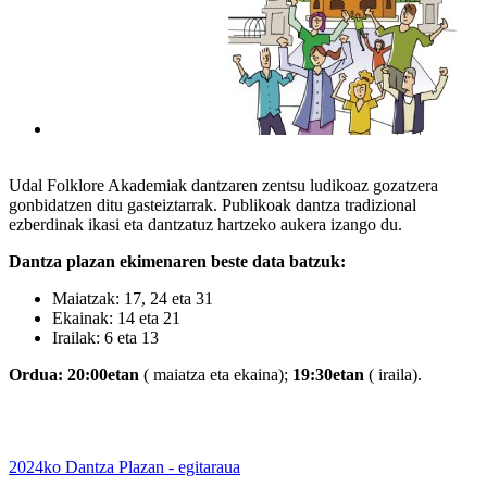
Udal Folklore Akademiak dantzaren zentsu ludikoaz gozatzera
gonbidatzen ditu gasteiztarrak. Publikoak dantza tradizional
ezberdinak ikasi eta dantzatuz hartzeko aukera izango du.
Dantza plazan ekimenaren beste data batzuk:
Maiatzak: 17, 24 eta 31
Ekainak: 14 eta 21
Irailak: 6 eta 13
Ordua: 20:00etan
( maiatza eta ekaina);
19:30etan
( iraila).
2024ko Dantza Plazan - egitaraua