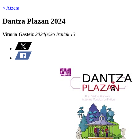
< Atzera
Dantza Plazan 2024
Vitoria-Gasteiz
2024(e)ko Irailak 13