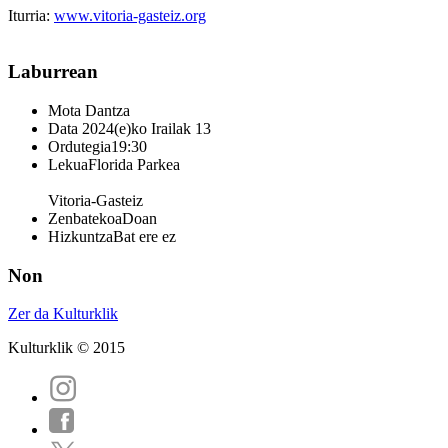
Iturria:
www.vitoria-gasteiz.org
Laburrean
Mota
Dantza
Data
2024(e)ko Irailak 13
Ordutegia
19:30
Lekua
Florida Parkea
Vitoria-Gasteiz
Zenbatekoa
Doan
Hizkuntza
Bat ere ez
Non
Zer da Kulturklik
Kulturklik © 2015