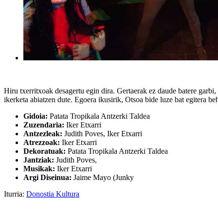
Hiru txerritxoak desagertu egin dira. Gertaerak ez daude batere garb
ikerketa abiatzen dute. Egoera ikusirik, Otsoa bide luze bat egitera be
Gidoia:
Patata Tropikala Antzerki Taldea
Zuzendaria:
Iker Etxarri
Antzezleak:
Judith Poves, Iker Etxarri
Atrezzoak:
Iker Etxarri
Dekoratuak:
Patata Tropikala Antzerki Taldea
Jantziak:
Judith Poves,
Musikak:
Iker Etxarri
Argi Diseinua:
Jaime Mayo (Junky
Iturria:
Donostia Kultura