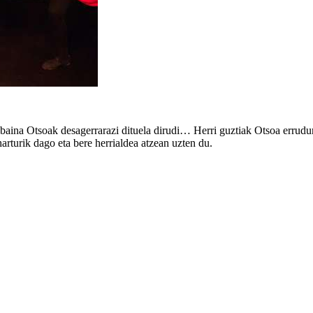
i, baina Otsoak desagerrarazi dituela dirudi… Herri guztiak Otsoa erru
harturik dago eta bere herrialdea atzean uzten du.