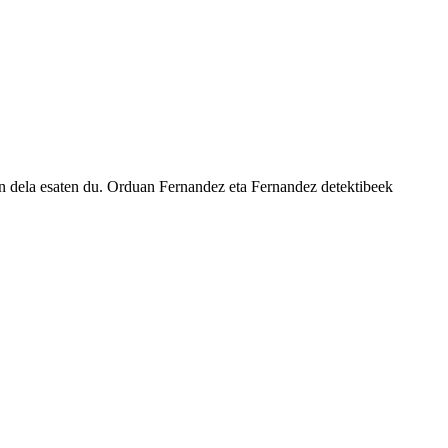
dun dela esaten du. Orduan Fernandez eta Fernandez detektibeek