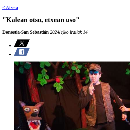
< Atzera
"Kalean otso, etxean uso"
Donostia-San Sebastián
2024(e)ko Irailak 14