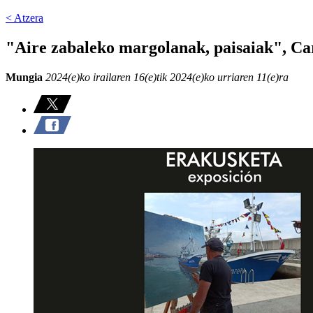
< Atzera
"Aire zabaleko margolanak, paisaiak", Ca
Mungia
2024(e)ko irailaren 16(e)tik 2024(e)ko urriaren 11(e)ra