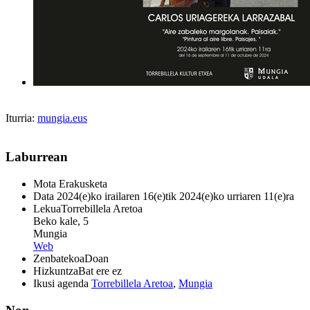
Iturria:
mungia.eus
Laburrean
Mota
Erakusketa
Data
2024(e)ko irailaren 16(e)tik 2024(e)ko urriaren 11(e)ra
Lekua
Torrebillela Aretoa
Beko kale, 5
Mungia
Web
Zenbatekoa
Doan
Hizkuntza
Bat ere ez
Ikusi agenda
Torrebillela Aretoa
,
Mungia