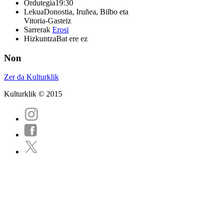
Ordutegia
19:30
Lekua
Donostia, Iruñea, Bilbo eta
Vitoria-Gasteiz
Sarrerak
Erosi
Hizkuntza
Bat ere ez
Non
Zer da Kulturklik
Kulturklik © 2015