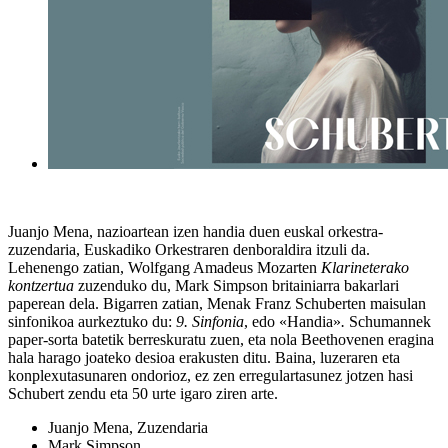
Juanjo Mena
, nazioartean izen handia duen euskal orkestra-
zuzendaria, Euskadiko Orkestraren denboraldira itzuli da.
Lehenengo zatian,
Wolfgang Amadeus Mozart
en
Klarineterako
kontzertua
zuzenduko du,
Mark Simpson
britainiarra bakarlari
paperean dela. Bigarren zatian, Menak
Franz Schubert
en maisulan
sinfonikoa aurkeztuko du:
9. Sinfonia
, edo
«Handia»
.
Schumannek
paper-sorta batetik berreskuratu zuen, eta nola Beethovenen eragina
hala harago joateko desioa erakusten ditu. Baina, luzeraren eta
konplexutasunaren ondorioz, ez zen erregulartasunez jotzen hasi
Schubert zendu eta 50 urte igaro ziren arte.
Juanjo Mena, Zuzendaria
Mark Simpson