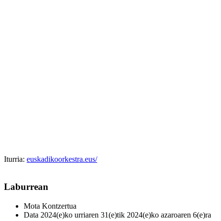
Iturria:
euskadikoorkestra.eus/
Laburrean
Mota
Kontzertua
Data
2024(e)ko urriaren 31(e)tik 2024(e)ko azaroaren 6(e)ra