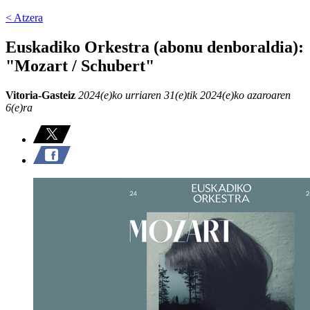
< Atzera
Euskadiko Orkestra (abonu denboraldia):
"Mozart / Schubert"
Vitoria-Gasteiz
2024(e)ko urriaren 31(e)tik 2024(e)ko azaroaren
6(e)ra