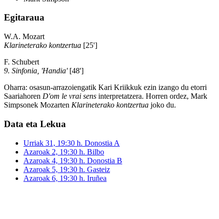
Egitaraua
W.A. Mozart
Klarineterako kontzertua
[25']
F. Schubert
9. Sinfonia, 'Handia'
[48']
Oharra: osasun-arrazoiengatik Kari Kriikkuk ezin izango du etorri
Saariahoren
D'om le vrai sens
interpretatzera. Horren ordez, Mark
Simpsonek Mozarten
Klarineterako kontzertua
joko du.
Data eta Lekua
Urriak 31, 19:30 h. Donostia A
Azaroak 2, 19:30 h. Bilbo
Azaroak 4, 19:30 h. Donostia B
Azaroak 5, 19:30 h. Gasteiz
Azaroak 6, 19:30 h. Iruñea