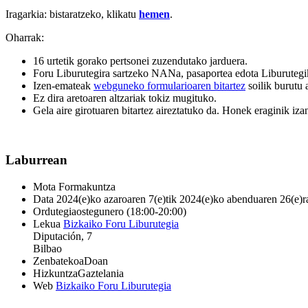
Iragarkia: bistaratzeko, klikatu
hemen
.
Oharrak:
16 urtetik gorako pertsonei zuzendutako jarduera.
Foru Liburutegira sartzeko NANa, pasaportea edota Liburutegik
Izen-emateak
webguneko formularioaren bitartez
soilik burutu 
Ez dira aretoaren altzariak tokiz mugituko.
Gela aire girotuaren bitartez aireztatuko da. Honek eraginik izan
Laburrean
Mota
Formakuntza
Data
2024(e)ko azaroaren 7(e)tik 2024(e)ko abenduaren 26(e)r
Ordutegia
ostegunero (18:00-20:00)
Lekua
Bizkaiko Foru Liburutegia
Diputación, 7
Bilbao
Zenbatekoa
Doan
Hizkuntza
Gaztelania
Web
Bizkaiko Foru Liburutegia