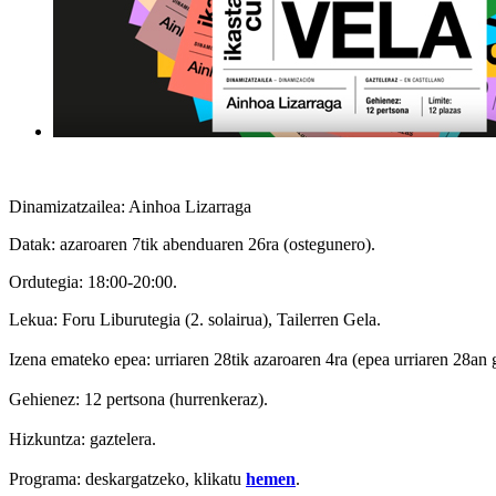
Dinamizatzailea: Ainhoa Lizarraga
Datak: azaroaren 7tik abenduaren 26ra (ostegunero).
Ordutegia: 18:00-20:00.
Lekua: Foru Liburutegia (2. solairua), Tailerren Gela.
Izena emateko epea: urriaren 28tik azaroaren 4ra (epea urriaren 28an 
Gehienez: 12 pertsona (hurrenkeraz).
Hizkuntza: gaztelera.
Programa: deskargatzeko, klikatu
hemen
.