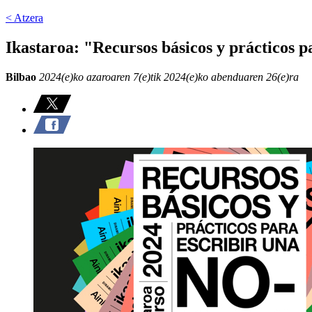
< Atzera
Ikastaroa: "Recursos básicos y prácticos p
Bilbao
2024(e)ko azaroaren 7(e)tik 2024(e)ko abenduaren 26(e)ra