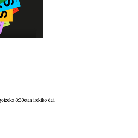
goizeko 8:30etan irekiko da).