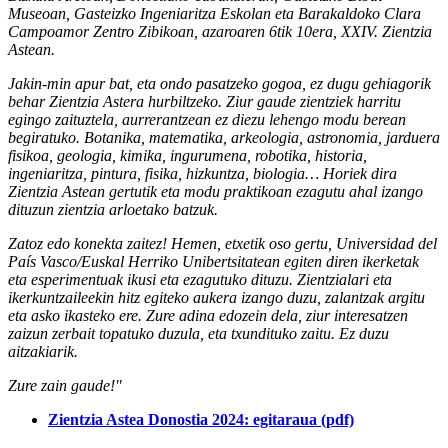
Museoan, Gasteizko Ingeniaritza Eskolan eta Barakaldoko Clara
Campoamor Zentro Zibikoan, azaroaren 6tik 10era, XXIV. Zientzia
Astean.
Jakin-min apur bat, eta ondo pasatzeko gogoa, ez dugu gehiagorik
behar Zientzia Astera hurbiltzeko. Ziur gaude zientziek harritu
egingo zaituztela, aurrerantzean ez diezu lehengo modu berean
begiratuko. Botanika, matematika, arkeologia, astronomia, jarduera
fisikoa, geologia, kimika, ingurumena, robotika, historia,
ingeniaritza, pintura, fisika, hizkuntza, biologia… Horiek dira
Zientzia Astean gertutik eta modu praktikoan ezagutu ahal izango
dituzun zientzia arloetako batzuk.
Zatoz edo konekta zaitez! Hemen, etxetik oso gertu, Universidad del
País Vasco/Euskal Herriko Unibertsitatean egiten diren ikerketak
eta esperimentuak ikusi eta ezagutuko dituzu. Zientzialari eta
ikerkuntzaileekin hitz egiteko aukera izango duzu, zalantzak argitu
eta asko ikasteko ere. Zure adina edozein dela, ziur interesatzen
zaizun zerbait topatuko duzula, eta txundituko zaitu. Ez duzu
aitzakiarik.
Zure zain gaude!"
Zientzia Astea Donostia 2024: egitaraua (pdf)