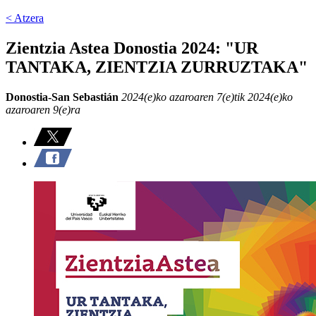
< Atzera
Zientzia Astea Donostia 2024: "UR
TANTAKA, ZIENTZIA ZURRUZTAKA"
Donostia-San Sebastián
2024(e)ko azaroaren 7(e)tik 2024(e)ko
azaroaren 9(e)ra