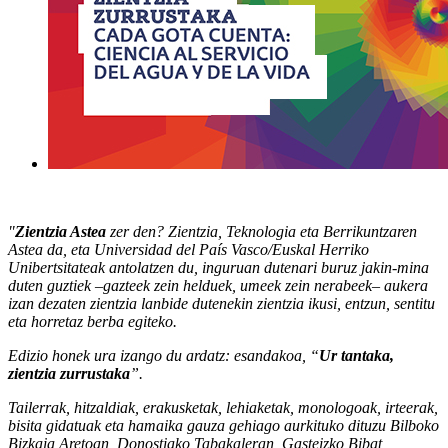
"
Zientzia Astea
zer den? Zientzia, Teknologia eta Berrikuntzaren
Astea da, eta Universidad del País Vasco/Euskal Herriko
Unibertsitateak antolatzen du, inguruan dutenari buruz jakin-mina
duten guztiek –gazteek zein helduek, umeek zein nerabeek– aukera
izan dezaten zientzia lanbide dutenekin zientzia ikusi, entzun, sentitu
eta horretaz berba egiteko.
Edizio honek ura izango du ardatz: esandakoa, “
Ur tantaka,
zientzia zurrustaka
”.
Tailerrak, hitzaldiak, erakusketak, lehiaketak, monologoak, irteerak,
bisita gidatuak eta hamaika gauza gehiago aurkituko dituzu Bilboko
Bizkaia Aretoan, Donostiako Tabakaleran, Gasteizko Bibat