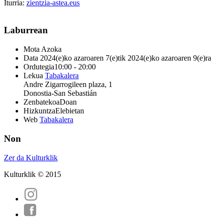
Iturria:
zientzia-astea.eus
Laburrean
Mota
Azoka
Data
2024(e)ko azaroaren 7(e)tik 2024(e)ko azaroaren 9(e)ra
Ordutegia
10:00 - 20:00
Lekua
Tabakalera
Andre Zigarrogileen plaza, 1
Donostia-San Sebastián
Zenbatekoa
Doan
Hizkuntza
Elebietan
Web
Tabakalera
Non
Zer da Kulturklik
Kulturklik © 2015