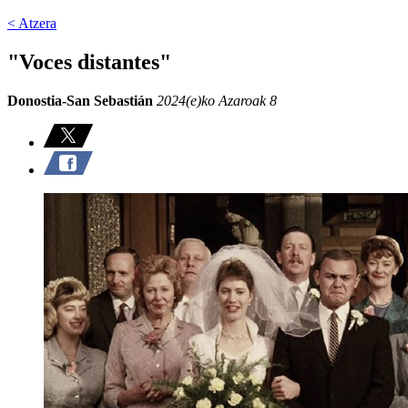
< Atzera
"Voces distantes"
Donostia-San Sebastián
2024(e)ko Azaroak 8