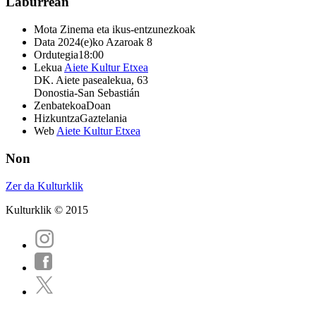
Laburrean
Mota
Zinema eta ikus-entzunezkoak
Data
2024(e)ko Azaroak 8
Ordutegia
18:00
Lekua
Aiete Kultur Etxea
DK. Aiete pasealekua, 63
Donostia-San Sebastián
Zenbatekoa
Doan
Hizkuntza
Gaztelania
Web
Aiete Kultur Etxea
Non
Zer da Kulturklik
Kulturklik © 2015