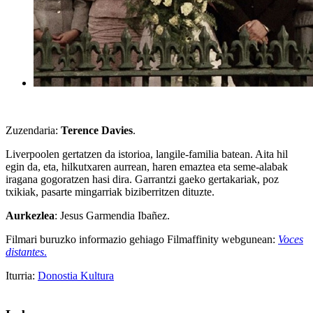
Zuzendaria:
Terence Davies
.
Liverpoolen gertatzen da istorioa, langile-familia batean. Aita hil
egin da, eta, hilkutxaren aurrean, haren emaztea eta seme-alabak
iragana gogoratzen hasi dira. Garrantzi gaeko gertakariak, poz
txikiak, pasarte mingarriak biziberritzen dituzte.
Aurkezlea
: Jesus Garmendia Ibañez.
Filmari buruzko informazio gehiago Filmaffinity webgunean:
Voces
distantes
.
Iturria:
Donostia Kultura