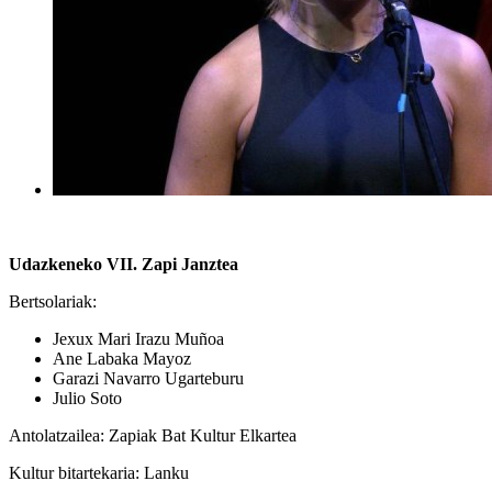
Udazkeneko VII. Zapi Janztea
Bertsolariak:
Jexux Mari Irazu Muñoa
Ane Labaka Mayoz
Garazi Navarro Ugarteburu
Julio Soto
Antolatzailea: Zapiak Bat Kultur Elkartea
Kultur bitartekaria: Lanku