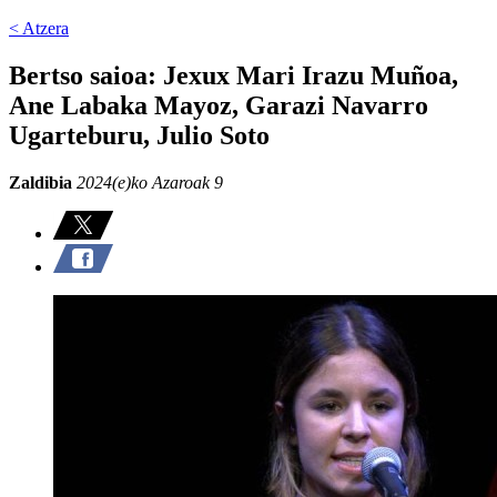
< Atzera
Bertso saioa: Jexux Mari Irazu Muñoa,
Ane Labaka Mayoz, Garazi Navarro
Ugarteburu, Julio Soto
Zaldibia
2024(e)ko Azaroak 9