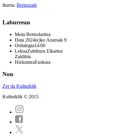
Iturria:
Bertsozale
Laburrean
Mota
Bertsolaritza
Data
2024(e)ko Azaroak 9
Ordutegia
14:00
Lekua
Zubiburu Elkartea
Zaldibia
Hizkuntza
Euskara
Non
Zer da Kulturklik
Kulturklik © 2015