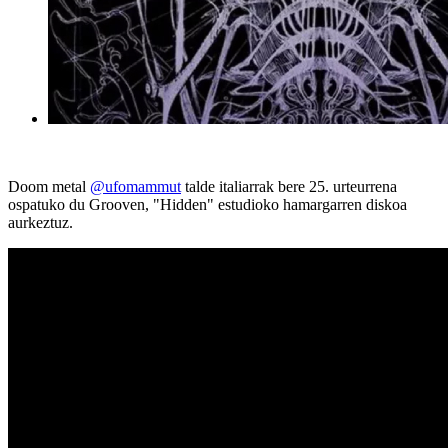
Doom metal
@ufomammut
talde italiarrak bere 25. urteurrena
ospatuko du Grooven, "Hidden" estudioko hamargarren diskoa
aurkeztuz.