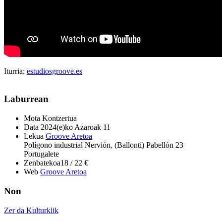
Iturria:
estudiosgroove.es
Laburrean
Mota
Kontzertua
Data
2024(e)ko Azaroak 11
Lekua
Groove Aretoa
Polígono industrial Nervión, (Ballonti) Pabellón 23
Portugalete
Zenbatekoa
18 / 22 €
Web
Groove Aretoa
Non
Zer da Kulturklik