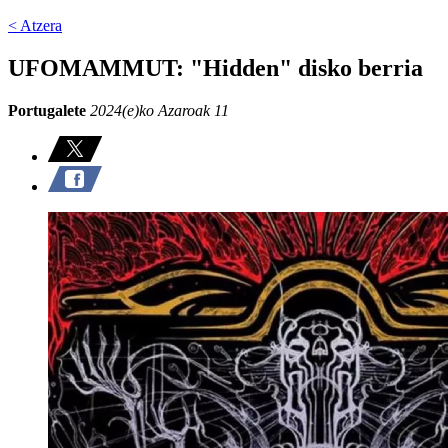
< Atzera
UFOMAMMUT: "Hidden" disko berria
Portugalete
2024(e)ko Azaroak 11