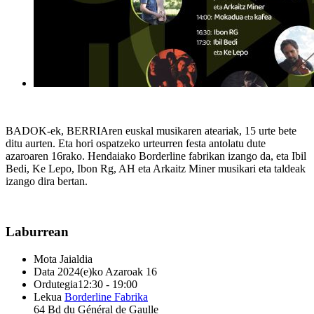
BADOK-ek, BERRIAren euskal musikaren ateariak, 15 urte bete
ditu aurten. Eta hori ospatzeko urteurren festa antolatu dute
azaroaren 16rako. Hendaiako Borderline fabrikan izango da, eta Ibil
Bedi, Ke Lepo, Ibon Rg, AH eta Arkaitz Miner musikari eta taldeak
izango dira bertan.
Laburrean
Mota
Jaialdia
Data
2024(e)ko Azaroak 16
Ordutegia
12:30 - 19:00
Lekua
Borderline Fabrika
64 Bd du Général de Gaulle