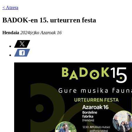
< Atzera
BADOK-en 15. urteurren festa
Hendaia
2024(e)ko Azaroak 16