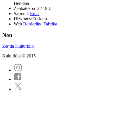
Hendaia
Zenbatekoa
12 / 18 €
Sarrerak
Erosi
Hizkuntza
Euskara
Web
Borderline Fabrika
Non
Zer da Kulturklik
Kulturklik © 2015