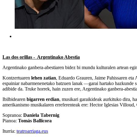
Las dos orillas - Argentinako Abestia
Argentinako ganbera-abestiaren bidez bi mundu kulturalen artean egin
Kontzertuaren
lehen zatian
, Eduardo Grauren, Jaime Pahissaren eta A
espainiar nabarmenenetako batzuen lanak —garai hartako hazkunde sozi
adibide da. Truke horrek, hain zuzen ere, Argentinako ganbera-abesti
Ibilbidearen
bigarren erdian
, musikari garaikideak aurkituko dira, h
amerikanismo musikalaren erreferenteak ere: Hector Iglesias Villoud,
Sopranoa:
Daniela Tabernig
Pianoa:
Tomás Ballicora
Iturria:
teatroarriaga.eus