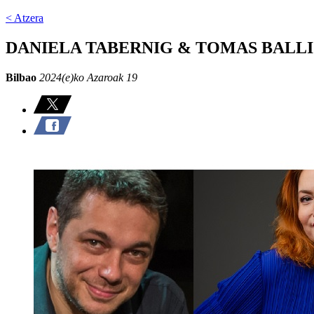
< Atzera
DANIELA TABERNIG & TOMAS BALL
Bilbao
2024(e)ko Azaroak 19