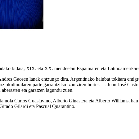
dako bidaia, XIX. eta XX. mendeetan Espainiaren eta Latinoamerikaren 
ndres Gaosen lanak entzungo dira, Argentinako hainbat tokitara emigrat
okulturalaren parte garrantzitsu izan ziren horiek—. Juan José Castror
a aberasten eta garatzen lagundu zuen.
ala nola Carlos Guastavino, Alberto Ginastera eta Alberto Williams, ha
 Girado Gilardi eta Pascual Quarantino.