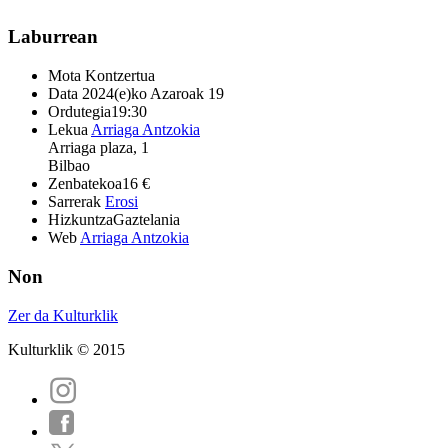
Laburrean
Mota
Kontzertua
Data
2024(e)ko Azaroak 19
Ordutegia
19:30
Lekua
Arriaga Antzokia
Arriaga plaza, 1
Bilbao
Zenbatekoa
16 €
Sarrerak
Erosi
Hizkuntza
Gaztelania
Web
Arriaga Antzokia
Non
Zer da Kulturklik
Kulturklik © 2015