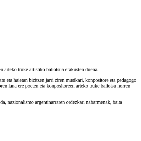
arteko truke artistiko baliotsua erakusten duena.
u eta haietan bizitzen jarri ziren musikari, konpositore eta pedagogo
en lana ere poeten eta konpositoreen arteko truke baliotsu horren
u da, nazionalismo argentinarraren ordezkari nabarmenak, baita