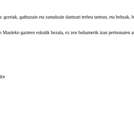
: gorriak, gathuzain eta zamalzain dantzari trebea tartean, eta beltzak, b
n Mauleko gazteen eskutik bezala, ez zen buhamerik izan pertsonaien arte
)ra