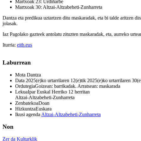
Martxoak 23: Urdiñarbe
Martxoak 30: Altzai-Altzabeheti-Zunharreta
Dantza eta predikua uztartzen ditu maskaradak, eta bi talde aritzen dira
jolasak.
Iaz Pagolako gazteek antolatu zituzten maskaradak, eta, aurreko urtea
Iturria:
eitb.eus
Laburrean
Mota
Dantza
Data
2025(e)ko urtarrilaren 12(e)tik 2025(e)ko urtarrilaren 30(e
Ordutegia
Goizean: barrikadak. Arratsean: maskarada
Lekua
Ipar Euskal Herriko 12 herritan
Altzai-Altzabeheti-Zunharreta
Zenbatekoa
Doan
Hizkuntza
Euskara
Ikusi agenda
Altzai-Altzabeheti-Zunharreta
Non
Zer da Kulturklik