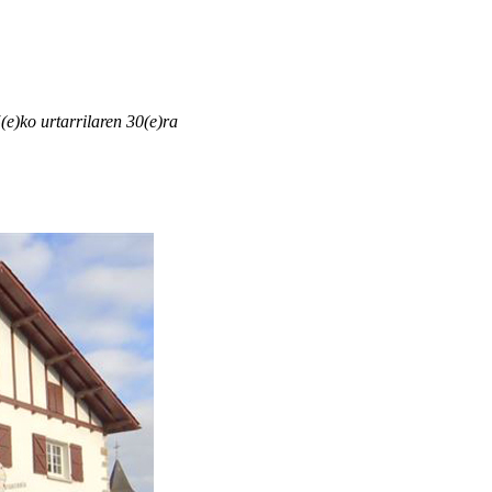
(e)ko urtarrilaren 30(e)ra