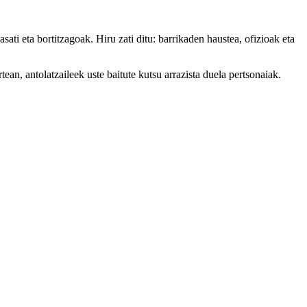
asati eta bortitzagoak. Hiru zati ditu: barrikaden haustea, ofizioak eta
an, antolatzaileek uste baitute kutsu arrazista duela pertsonaiak.