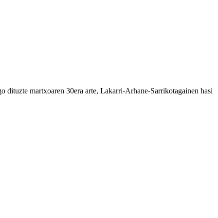
o dituzte martxoaren 30era arte, Lakarri-Arhane-Sarrikotagainen hasi