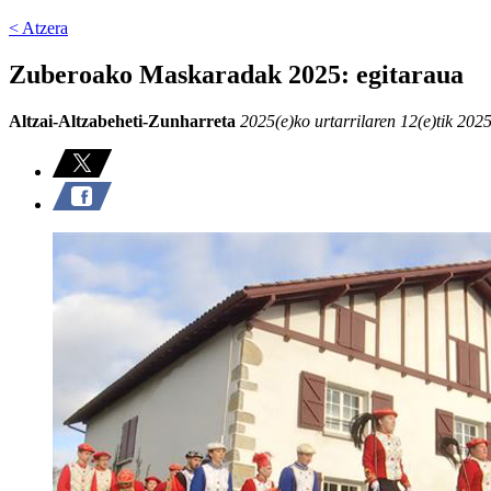
< Atzera
Zuberoako Maskaradak 2025: egitaraua
Altzai-Altzabeheti-Zunharreta
2025(e)ko urtarrilaren 12(e)tik 2025