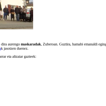
ko dira aurengo
maskaradak
, Zuberoan. Guztira, hamabi emanaldi eging
a
k jasotzen duenez.
rrar eta altzaiar gazteek: