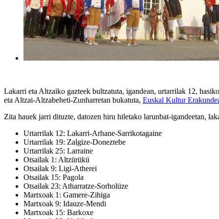
Lakarri eta Altzaiko gazteek bultzatuta, igandean, urtarrilak 12, hasi
eta Altzai-Altzabeheti-Zunharretan bukatuta,
Euskal Kultur Erakunde
Zita hauek jarri dituzte, datozen hiru hiletako larunbat-igandeetan, laka
Urtarrilak 12: Lakarri-Arhane-Sarrikotagaine
Urtarrilak 19: Zalgize-Doneztebe
Urtarrilak 25: Larraine
Otsailak 1: Altzürükü
Otsailak 9: Ligi-Atherei
Otsailak 15: Pagola
Otsailak 23: Atharratze-Sorholüze
Martxoak 1: Gamere-Zihiga
Martxoak 9: Idauze-Mendi
Martxoak 15: Barkoxe