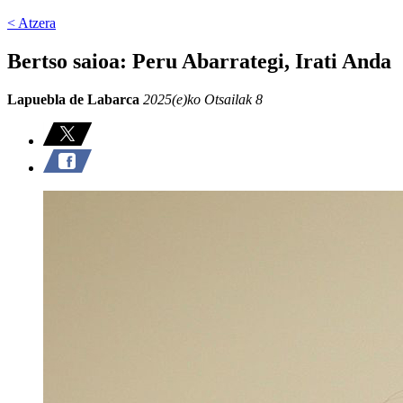
< Atzera
Bertso saioa: Peru Abarrategi, Irati Anda
Lapuebla de Labarca
2025(e)ko Otsailak 8