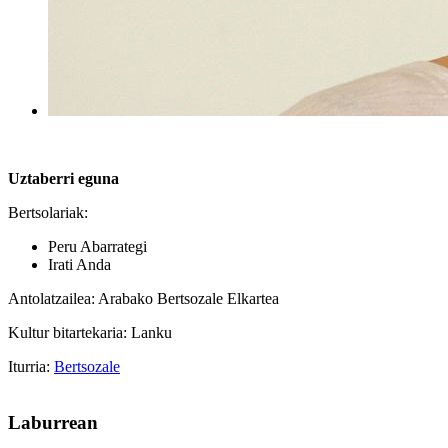
Uztaberri eguna
Bertsolariak:
Peru Abarrategi
Irati Anda
Antolatzailea: Arabako Bertsozale Elkartea
Kultur bitartekaria: Lanku
Iturria:
Bertsozale
Laburrean