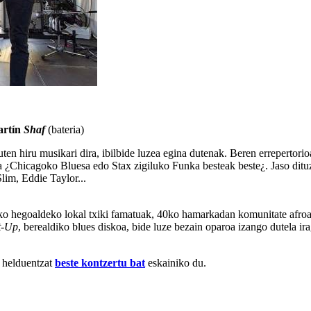
artín
Shaf
(bateria)
uten hiru musikari dira, ibilbide luzea egina dutenak. Beren errepertor
oa ¿Chicagoko Bluesa edo Stax zigiluko Funka besteak beste¿. Jaso dituz
im, Eddie Taylor...
tako hegoaldeko lokal txiki famatuak, 40ko hamarkadan komunitate afroa
t-Up
, berealdiko blues diskoa, bide luze bezain oparoa izango dutela i
k helduentzat
beste kontzertu bat
eskainiko du.