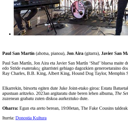
Paul San Martín
(ahotsa, pianoa),
Jon Aira
(gitarra),
Javier San M
Paul San Martín, Jon Aira eta Javier San Martín ‘Shaf’ bluesa maite d
edo Stride esaterako¿ gitarristei gehiago dagozkien generoetaraino d
Ray Charles, B.B. King, Albert King, Hound Dog Taylor, Memphis Sl
Elkarrekin, birsortu egiten dute Juke Joint-etako giroa: Estatu Batue
apustuan aritzeko. 2023an argitaratu dute beren lehen albuma,
The Se
zuzenean grabatu zuten diskoa aurkeztuko dute.
Oharra:
Egun eta areto berean, 19:00etan, The Fake Cousins taldea
Iturria:
Donostia Kultura