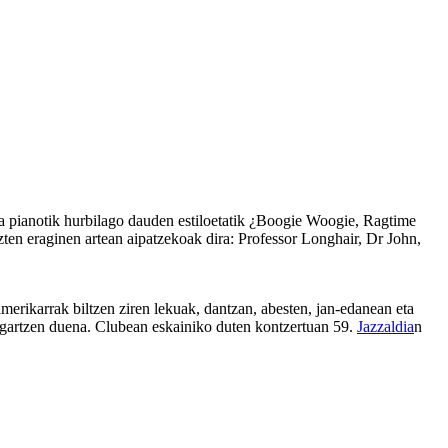
ioa pianotik hurbilago dauden estiloetatik ¿Boogie Woogie, Ragtime
ten eraginen artean aipatzekoak dira: Professor Longhair, Dr John,
merikarrak biltzen ziren lekuak, dantzan, abesten, jan-edanean eta
ragartzen duena. Clubean eskainiko duten kontzertuan 59.
Jazzaldia
n