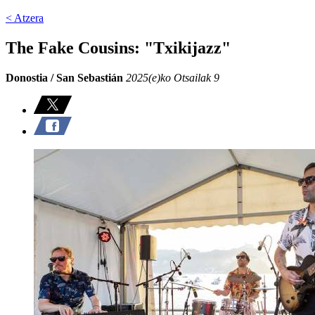
< Atzera
The Fake Cousins: "Txikijazz"
Donostia / San Sebastián
2025(e)ko Otsailak 9