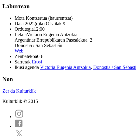
Laburrean
Mota
Kontzertua (haurrentzat)
Data
2025(e)ko Otsailak 9
Ordutegia
12:00
Lekua
Victoria Eugenia Antzokia
Argentinar Errepublikaren Pasealekua, 2
Donostia / San Sebastián
Web
Zenbatekoa
6 €
Sarrerak
Erosi
Ikusi agenda
Victoria Eugenia Antzokia
,
Donostia / San Sebast
Non
Zer da Kulturklik
Kulturklik © 2015