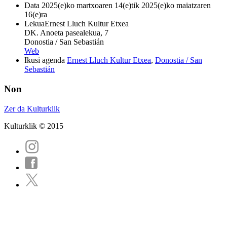
Data
2025(e)ko martxoaren 14(e)tik 2025(e)ko maiatzaren
16(e)ra
Lekua
Ernest Lluch Kultur Etxea
DK. Anoeta pasealekua, 7
Donostia / San Sebastián
Web
Ikusi agenda
Ernest Lluch Kultur Etxea
,
Donostia / San
Sebastián
Non
Zer da Kulturklik
Kulturklik © 2015