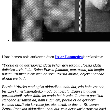
Hona hemen nola aurkezten duen
Itziar Lamuedra
k erakusketa:
"Poesia ez da derrigorrez idatzi behar den zerbait. Poesia idatzi
daiteken zerbait da. Baina Poesia filmatua, marraztua, ala imajin
batean irudikatua ere izan daiteke. Poesia ahotsa, objektu bat edo
akzioa ere bada.
Poesia bizitzeko modu gisa aldarrikatu nahi dut, edo hobe esanda,
bizitzarekin erlazionatzeko modu bat bezala. Egun eta gaben
paramoetatik zehar ibiltzeko modu bat bezala. Gertaera poetikoa
etengabe gertatzen da, hain zuzen ere, poesia ez da gertaera
isolatua baizik eta korronte jarraia, etenik ez duena. Bizitzaren
Zentzu Poetikoa aldarrikatu nahi dut, zein gertakari arrotz eta bitxi