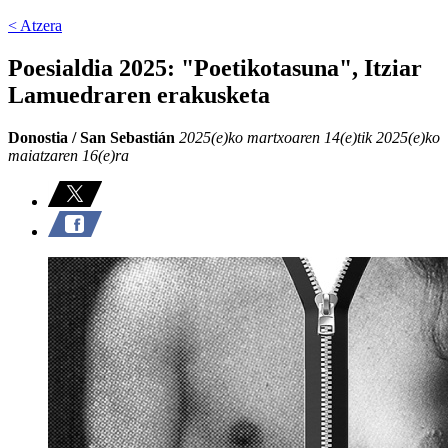
< Atzera
Poesialdia 2025: "Poetikotasuna", Itziar
Lamuedraren erakusketa
Donostia / San Sebastián
2025(e)ko martxoaren 14(e)tik 2025(e)ko
maiatzaren 16(e)ra