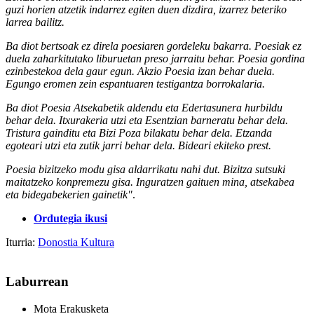
guzi horien atzetik indarrez egiten duen dizdira, izarrez beteriko
larrea bailitz.
Ba diot bertsoak ez direla poesiaren gordeleku bakarra. Poesiak ez
duela zaharkitutako liburuetan preso jarraitu behar. Poesia gordina
ezinbestekoa dela gaur egun. Akzio Poesia izan behar duela.
Egungo eromen zein espantuaren testigantza borrokalaria.
Ba diot Poesia Atsekabetik aldendu eta Edertasunera hurbildu
behar dela. Itxurakeria utzi eta Esentzian barneratu behar dela.
Tristura gainditu eta Bizi Poza bilakatu behar dela. Etzanda
egoteari utzi eta zutik jarri behar dela. Bideari ekiteko prest.
Poesia bizitzeko modu gisa aldarrikatu nahi dut. Bizitza sutsuki
maitatzeko konpremezu gisa. Inguratzen gaituen mina, atsekabea
eta bidegabekerien gainetik"
.
Ordutegia ikusi
Iturria:
Donostia Kultura
Laburrean
Mota
Erakusketa