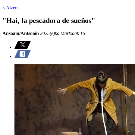
< Atzera
"Hai, la pescadora de sueños"
Ansoáin/Antsoain
2025(e)ko Martxoak 16