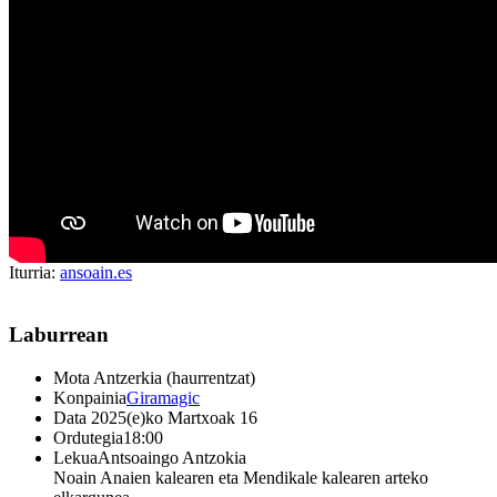
Iturria:
ansoain.es
Laburrean
Mota
Antzerkia (haurrentzat)
Konpainia
Giramagic
Data
2025(e)ko Martxoak 16
Ordutegia
18:00
Lekua
Antsoaingo Antzokia
Noain Anaien kalearen eta Mendikale kalearen arteko