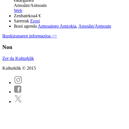
elkargunea
Ansoáin/Antsoain
Web
Zenbatekoa
4 €
Sarrerak
Erosi
Ikusi agenda
Antsoaingo Antzokia
,
Ansoáin/Antsoain
Ikuskizunaren informazioa >>
Non
Zer da Kulturklik
Kulturklik © 2015