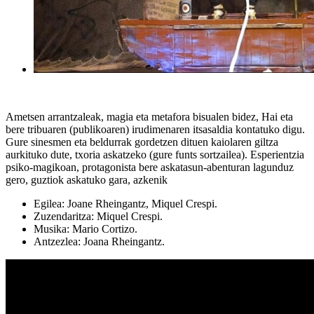
Ametsen arrantzaleak, magia eta metafora bisualen bidez, Hai eta
bere tribuaren (publikoaren) irudimenaren itsasaldia kontatuko digu.
Gure sinesmen eta beldurrak gordetzen dituen kaiolaren giltza
aurkituko dute, txoria askatzeko (gure funts sortzailea). Esperientzia
psiko-magikoan, protagonista bere askatasun-abenturan lagunduz
gero, guztiok askatuko gara, azkenik
Egilea: Joane Rheingantz, Miquel Crespi.
Zuzendaritza: Miquel Crespi.
Musika: Mario Cortizo.
Antzezlea: Joana Rheingantz.