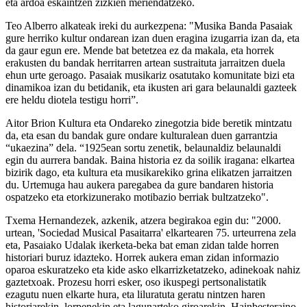
eta ardoa eskaintzen zizkien meriendatzeko.
Teo Alberro alkateak ireki du aurkezpena: "Musika Banda Pasaiak
gure herriko kultur ondarean izan duen eragina izugarria izan da, eta
da gaur egun ere. Mende bat betetzea ez da makala, eta horrek
erakusten du bandak herritarren artean sustraituta jarraitzen duela
ehun urte geroago. Pasaiak musikariz osatutako komunitate bizi eta
dinamikoa izan du betidanik, eta ikusten ari gara belaunaldi gazteek
ere heldu diotela testigu horri”.
Aitor Brion Kultura eta Ondareko zinegotzia bide beretik mintzatu
da, eta esan du bandak gure ondare kulturalean duen garrantzia
“ukaezina” dela. “1925ean sortu zenetik, belaunaldiz belaunaldi
egin du aurrera bandak. Baina historia ez da soilik iragana: elkartea
bizirik dago, eta kultura eta musikarekiko grina elikatzen jarraitzen
du. Urtemuga hau aukera paregabea da gure bandaren historia
ospatzeko eta etorkizunerako motibazio berriak bultzatzeko".
Txema Hernandezek, azkenik, atzera begirakoa egin du: "2000.
urtean, 'Sociedad Musical Pasaitarra' elkartearen 75. urteurrena zela
eta, Pasaiako Udalak ikerketa-beka bat eman zidan talde horren
historiari buruz idazteko. Horrek aukera eman zidan informazio
oparoa eskuratzeko eta kide asko elkarrizketatzeko, adinekoak nahiz
gaztetxoak. Prozesu horri esker, oso ikuspegi pertsonalistatik
ezagutu nuen elkarte hura, eta liluratuta geratu nintzen haren
historiarekin, lorpenekin eta lagunarteko giroarekin. Hainbesteraino,