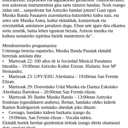
non azkenean instrumentista gisa sartu nintzen bandan. Nork esango
zidan niri... sanpedrotar bat Antxoko bandan jotzen! Gaur egun
Musika Banda Pasaiaren zuzendaritza-batzordeko kidea naiz, eta
urtez urte Musika Astea, kultur ekitaldiak, kontzertuak eta
errezitaldiak antolatzen jarraitzen dugu. Ehun urte igaro dira elkartea
sortu zenetik, baina lehen egunean bezala, Antxon musika eta
kultura sustatzeko izpiritua bizirik mantentzen da".
Mendeurreneko programazioa
Urtemuga berezia ospatzeko, Musika Banda Pasaiak ekitaldi
bereziak antolatu ditu:
•
Martxoak 22
: 100 años de la Sociedad Musical Pasaitarra
hitzaldia – 19:00etan Antxoko Kultur Etxean. Hizlaria: Jose Mª
Hernandez.
•
Martxoak 23
: UPV/EHU Abesbatza – 19:00etan San Fermin
Elizan.
•
Martxoak 29
: Donostiako Udal Musika eta Dantza Eskolako
Abesbatza Barrokoa – 20:00etan San Fermin elizan.
•
Martxoak 30
: Ilunbe Musika Banda – 13:00etan Antxoko
frontoian (eguraldiaren arabera). Bertan, bandako ohiko kideek
Ramon Rodriguezek sortutako abestiak joko dituzte.
• Geroago, bandako kideen bazkaria izango da.
• 19:00etan, San Fermin elizan – Vocalia taldea.
Ekitaldi horiek herritar guztientzat irekiak izango direla ohartarazi
dute antolatzaileek.