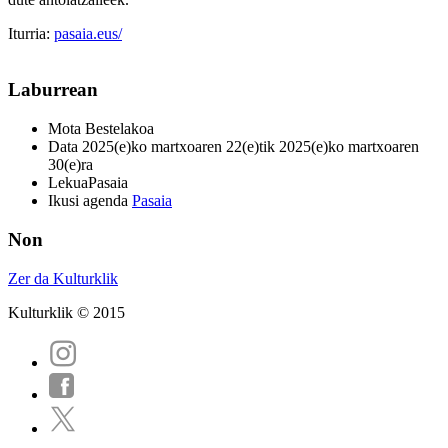
Iturria:
pasaia.eus/
Laburrean
Mota
Bestelakoa
Data
2025(e)ko martxoaren 22(e)tik 2025(e)ko martxoaren
30(e)ra
Lekua
Pasaia
Ikusi agenda
Pasaia
Non
Zer da Kulturklik
Kulturklik © 2015