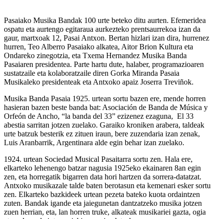
Pasaiako Musika Bandak 100 urte beteko ditu aurten. Efemeridea
ospatu eta aurtengo egitaraua aurkezteko prentsaurrekoa izan da
gaur, martxoak 12, Pasai Antxon. Bertan hizlari izan dira, hurrenez
hurren, Teo Alberro Pasaiako alkatea, Aitor Brion Kultura eta
Ondareko zinegotzia, eta Txema Hernandez Musika Banda
Pasaiaren presidentea. Parte hartu dute, halaber, programazioaren
sustatzaile eta kolaboratzaile diren Gorka Miranda Pasaia
Musikaleko presidenteak eta Antxoko apaiz Joserra Treviñok.
Musika Banda Pasaia 1925. urtean sortu bazen ere, mende horren
hasieran bazen beste banda bat: Asociación de Banda de Música y
Orfeón de Ancho, “la banda del 33” ezizenez ezaguna, El 33
abestia sarritan jotzen zuelako. Garaiko kroniken arabera, taldeak
urte batzuk besterik ez zituen iraun, bere zuzendaria izan zenak,
Luis Aranbarrik, Argentinara alde egin behar izan zuelako.
1924. urtean Sociedad Musical Pasaitarra sortu zen. Hala ere,
elkarteko lehenengo batzar nagusia 1925eko ekainaren 8an egin
zen, eta horregatik bigarren data hori hartzen da sorrera-datatzat.
Antxoko musikazale talde baten berotasun eta kemenari esker sortu
zen. Elkarteko bazkideek urtean pezeta bateko kuota ordaintzen
zuten. Bandak igande eta jaiegunetan dantzatzeko musika jotzen
zuen herrian, eta, lan horren truke, alkateak musikariei gazta, ogia