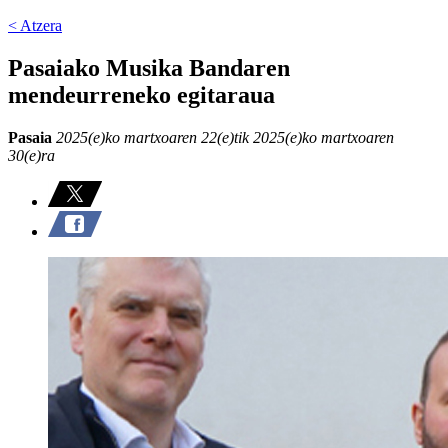
< Atzera
Pasaiako Musika Bandaren
mendeurreneko egitaraua
Pasaia
2025(e)ko martxoaren 22(e)tik 2025(e)ko martxoaren
30(e)ra