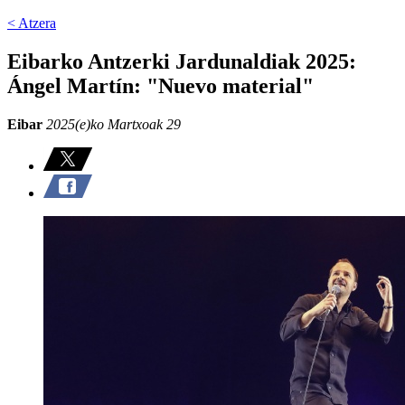
< Atzera
Eibarko Antzerki Jardunaldiak 2025:
Ángel Martín: "Nuevo material"
Eibar
2025(e)ko Martxoak 29