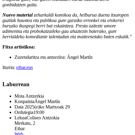
gonbidatzen gaitu.
N
uevo material
zeharkaldi komikoa da, helburua duena itxaropen
guztiak haustea eta publikoa gure garaiko erronkei eta erokeriei
buruzko ikuspegi berri bat eskaintzea. Presta zaitezte umore
adimentsu eta probokatzaileko gau ahaztezin baterako, gure
herrialdeko komediante talentudun eta maiteenetako baten eskutik."
Fitxa artistikoa:
Zuzendaritza eta antzezlea: Ángel Martín
Iturria:
eibar.eus
Laburrean
Mota
Antzerkia
Konpainia
Ángel Martín
Data
2025(e)ko Martxoak 29
Ordutegia
19:00
Lekua
Coliseo Antzokia
Merkatu, 2
Eibar
Web