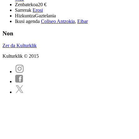
Zenbatekoa
20 €
Sarrerak
Erosi
Hizkuntza
Gaztelania
Ikusi agenda
Coliseo Antzokia
,
Eibar
Non
Zer da Kulturklik
Kulturklik © 2015