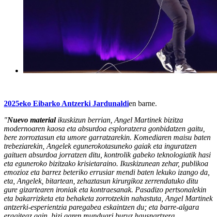
2025eko Eibarko Antzerki Jardunaldi
en barne.
"
Nuevo material
ikuskizun berrian, Angel Martinek bizitza
modernoaren kaosa eta absurdoa esploratzera gonbidatzen gaitu,
bere zorroztasun eta umore garratzarekin. Komediaren maisu baten
trebeziarekin, Angelek egunerokotasuneko gaiak eta inguratzen
gaituen absurdoa jorratzen ditu, kontrolik gabeko teknologiatik hasi
eta eguneroko bizitzako krisietaraino. Ikuskizunean zehar, publikoa
emozioz eta barrez beteriko errusiar mendi baten lekuko izango da,
eta, Angelek, bitartean, zehaztasun kirurgikoz zerrendatuko ditu
gure gizartearen ironiak eta kontraesanak. Pasadizo pertsonalekin
eta bakarrizketa eta behaketa zorrotzekin nahastuta, Angel Martinek
antzerki-esperientzia paregabea eskaintzen du; eta barre-algara
eragiteaz gain, bizi garen munduari buruz hausnartzera