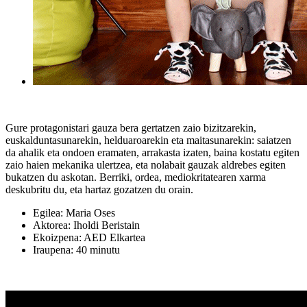
Gure protagonistari gauza bera gertatzen zaio bizitzarekin,
euskalduntasunarekin, helduaroarekin eta maitasunarekin: saiatzen
da ahalik eta ondoen eramaten, arrakasta izaten, baina kostatu egiten
zaio haien mekanika ulertzea, eta nolabait gauzak aldrebes egiten
bukatzen du askotan. Berriki, ordea, mediokritatearen xarma
deskubritu du, eta hartaz gozatzen du orain.
Egilea: Maria Oses
Aktorea: Iholdi Beristain
Ekoizpena: AED Elkartea
Iraupena: 40 minutu