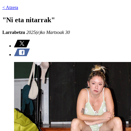
< Atzera
"Ni eta nitarrak"
Larrabetzu
2025(e)ko Martxoak 30