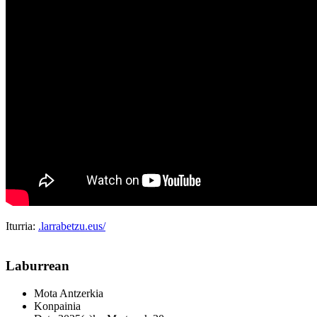
Iturria:
.larrabetzu.eus/
Laburrean
Mota
Antzerkia
Konpainia