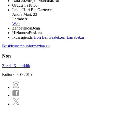
Data
2025(e)ko Martxoak 30
Ordutegia
18:30
Lekua
Hori Bai Gaztetxea
Andra Mari, 23
Larrabetzu
Web
Zenbatekoa
Doan
Hizkuntza
Euskara
Ikusi agenda
Hori Bai Gaztetxea
,
Larrabetzu
Ikuskizunaren informazioa >>
Non
Zer da Kulturklik
Kulturklik © 2015