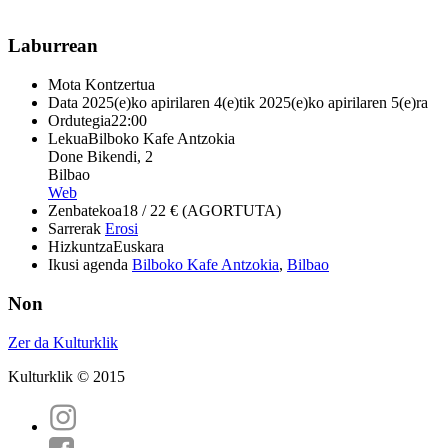
Laburrean
Mota
Kontzertua
Data
2025(e)ko apirilaren 4(e)tik 2025(e)ko apirilaren 5(e)ra
Ordutegia
22:00
Lekua
Bilboko Kafe Antzokia
Done Bikendi, 2
Bilbao
Web
Zenbatekoa
18 / 22 € (AGORTUTA)
Sarrerak
Erosi
Hizkuntza
Euskara
Ikusi agenda
Bilboko Kafe Antzokia
,
Bilbao
Non
Zer da Kulturklik
Kulturklik © 2015