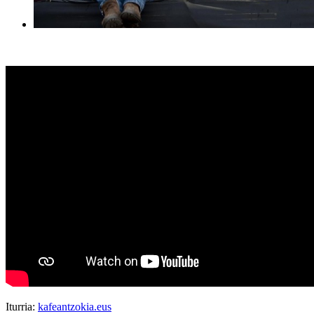
Iturria:
kafeantzokia.eus