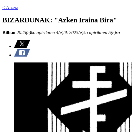
< Atzera
BIZARDUNAK: "Azken Iraina Bira"
Bilbao
2025(e)ko apirilaren 4(e)tik 2025(e)ko apirilaren 5(e)ra