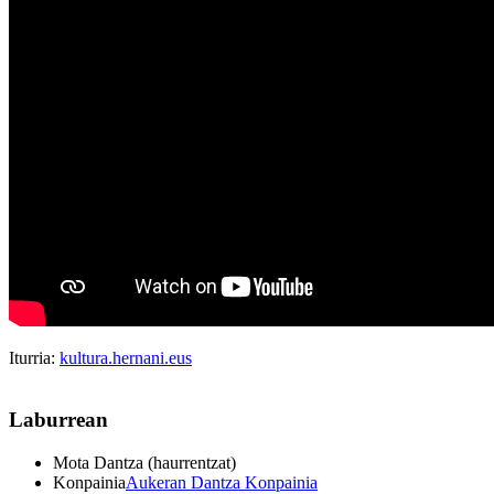
Iturria:
kultura.hernani.eus
Laburrean
Mota
Dantza (haurrentzat)
Konpainia
Aukeran Dantza Konpainia