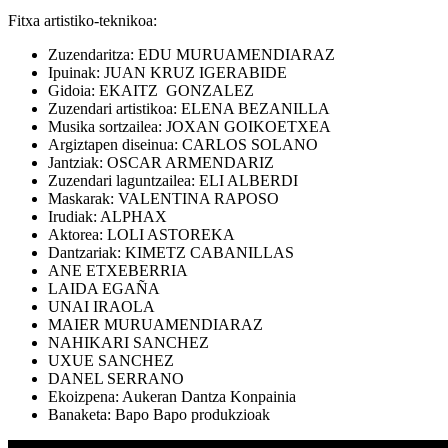
Fitxa artistiko-teknikoa:
Zuzendaritza: EDU MURUAMENDIARAZ
Ipuinak: JUAN KRUZ IGERABIDE
Gidoia: EKAITZ GONZALEZ
Zuzendari artistikoa: ELENA BEZANILLA
Musika sortzailea: JOXAN GOIKOETXEA
Argiztapen diseinua: CARLOS SOLANO
Jantziak: OSCAR ARMENDARIZ
Zuzendari laguntzailea: ELI ALBERDI
Maskarak: VALENTINA RAPOSO
Irudiak: ALPHAX
Aktorea: LOLI ASTOREKA
Dantzariak: KIMETZ CABANILLAS
ANE ETXEBERRIA
LAIDA EGAÑA
UNAI IRAOLA
MAIER MURUAMENDIARAZ
NAHIKARI SANCHEZ
UXUE SANCHEZ
DANEL SERRANO
Ekoizpena: Aukeran Dantza Konpainia
Banaketa: Bapo Bapo produkzioak