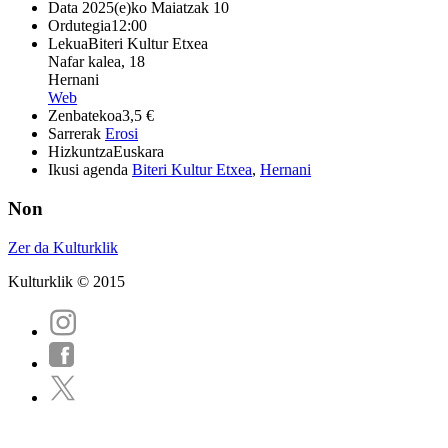
Data
2025(e)ko Maiatzak 10
Ordutegia
12:00
Lekua
Biteri Kultur Etxea
Nafar kalea, 18
Hernani
Web
Zenbatekoa
3,5 €
Sarrerak
Erosi
Hizkuntza
Euskara
Ikusi agenda
Biteri Kultur Etxea
,
Hernani
Non
Zer da Kulturklik
Kulturklik © 2015