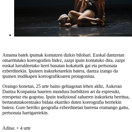
Amama batek ipuinak kontatzen dizkio bilobari. Euskal dantzetan
oinarritutako koreografien bidez, zazpi ipuin kontatuko dira, zazpi
euskal lurraldeetako herri banatan kokaturik gai eta pertsonaia
ezberdinekin. Ipuinen irakurketarekin batera, dantza izango da
ipuinen irudikapen koreografikoaren protagonista.
Oraingo honetan, 25 urte baino gehiagotan lehen aldiz, Aukeran
Dantza Konpainia haurren mundura hurbiltzen ari da espresuki,
errespetuz eta gogotsu. Ipuin tradizional zaharren irakurketa berritua,
bertaratutakoentzako bidaia ekarriko duten koreografia berriekin
batera. Gure herriko geografia ezberdinetan barrena eramango gaitu,
pertsonaia harrigarriekin.
Adina: + 4 urte