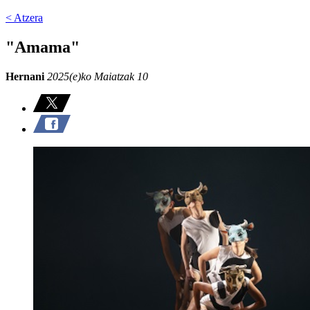
< Atzera
"Amama"
Hernani
2025(e)ko Maiatzak 10