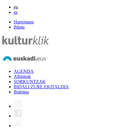
eu
es
Harremana
Bilatu
AGENDA
Albisteak
SORKUNTZAK
BIDALI ZURE EKITALDIA
Buletina