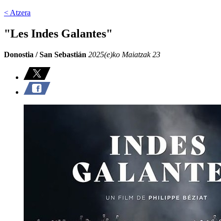
< Atzera
"Les Indes Galantes"
Donostia / San Sebastián
2025(e)ko Maiatzak 23