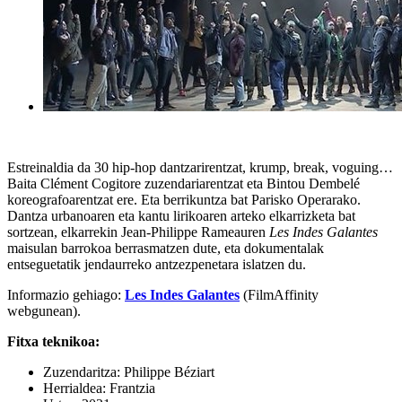
Estreinaldia da 30 hip-hop dantzarirentzat, krump, break, voguing…
Baita Clément Cogitore zuzendariarentzat eta Bintou Dembelé
koreografoarentzat ere. Eta berrikuntza bat Parisko Operarako.
Dantza urbanoaren eta kantu lirikoaren arteko elkarrizketa bat
sortzean, elkarrekin Jean-Philippe Rameauren
Les Indes Galantes
maisulan barrokoa berrasmatzen dute, eta dokumentalak
entseguetatik jendaurreko antzezpenetara islatzen du.
Informazio gehiago:
Les Indes Galantes
(FilmAffinity
webgunean).
Fitxa teknikoa:
Zuzendaritza: Philippe Béziart
Herrialdea: Frantzia