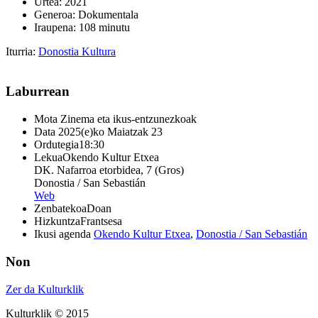
Urtea: 2021
Generoa: Dokumentala
Iraupena: 108 minutu
Iturria:
Donostia Kultura
Laburrean
Mota
Zinema eta ikus-entzunezkoak
Data
2025(e)ko Maiatzak 23
Ordutegia
18:30
Lekua
Okendo Kultur Etxea
DK. Nafarroa etorbidea, 7 (Gros)
Donostia / San Sebastián
Web
Zenbatekoa
Doan
Hizkuntza
Frantsesa
Ikusi agenda
Okendo Kultur Etxea
,
Donostia / San Sebastián
Non
Zer da Kulturklik
Kulturklik © 2015