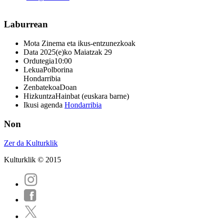
Laburrean
Mota
Zinema eta ikus-entzunezkoak
Data
2025(e)ko Maiatzak 29
Ordutegia
10:00
Lekua
Polborina
Hondarribia
Zenbatekoa
Doan
Hizkuntza
Hainbat (euskara barne)
Ikusi agenda
Hondarribia
Non
Zer da Kulturklik
Kulturklik © 2015