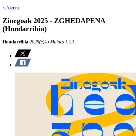
< Atzera
Zinegoak 2025 - ZGHEDAPENA
(Hondarribia)
Hondarribia
2025(e)ko Maiatzak 29