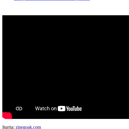
Iturria:
zinegoak.com