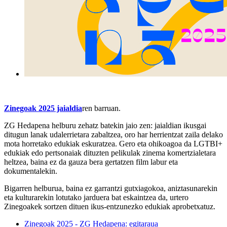
Zinegoak 2025 jaialdia
ren barruan.
ZG Hedapena helburu zehatz batekin jaio zen: jaialdian ikusgai
ditugun lanak udalerrietara zabaltzea, oro har herrientzat zaila delako
mota horretako edukiak eskuratzea. Gero eta ohikoagoa da LGTBI+
edukiak edo pertsonaiak dituzten pelikulak zinema komertzialetara
heltzea, baina ez da gauza bera gertatzen film labur eta
dokumentalekin.
Bigarren helburua, baina ez garrantzi gutxiagokoa, aniztasunarekin
eta kulturarekin lotutako jarduera bat eskaintzea da, urtero
Zinegoakek sortzen dituen ikus-entzunezko edukiak aprobetxatuz.
Zinegoak 2025 - ZG Hedapena: egitaraua