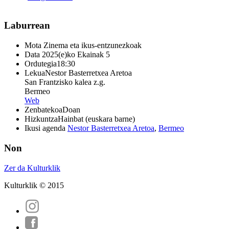
Laburrean
Mota
Zinema eta ikus-entzunezkoak
Data
2025(e)ko Ekainak 5
Ordutegia
18:30
Lekua
Nestor Basterretxea Aretoa
San Frantzisko kalea z.g.
Bermeo
Web
Zenbatekoa
Doan
Hizkuntza
Hainbat (euskara barne)
Ikusi agenda
Nestor Basterretxea Aretoa
,
Bermeo
Non
Zer da Kulturklik
Kulturklik © 2015