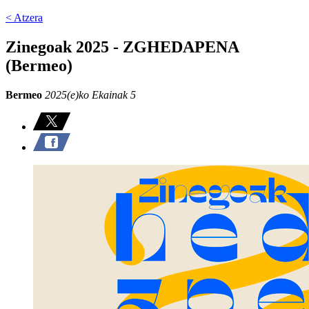
< Atzera
Zinegoak 2025 - ZGHEDAPENA
(Bermeo)
Bermeo
2025(e)ko Ekainak 5