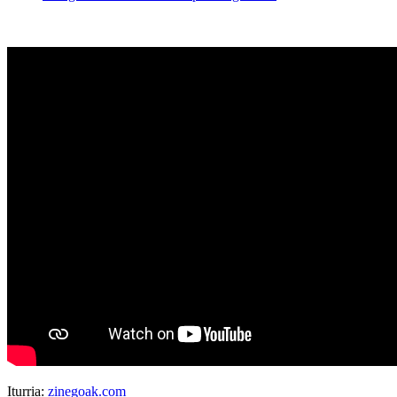
Iturria:
zinegoak.com