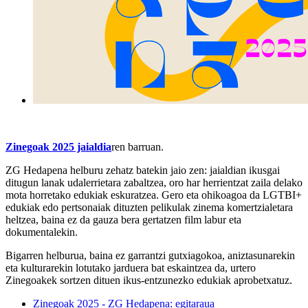
Zinegoak 2025 jaialdia
ren barruan.
ZG Hedapena helburu zehatz batekin jaio zen: jaialdian ikusgai
ditugun lanak udalerrietara zabaltzea, oro har herrientzat zaila delako
mota horretako edukiak eskuratzea. Gero eta ohikoagoa da LGTBI+
edukiak edo pertsonaiak dituzten pelikulak zinema komertzialetara
heltzea, baina ez da gauza bera gertatzen film labur eta
dokumentalekin.
Bigarren helburua, baina ez garrantzi gutxiagokoa, aniztasunarekin
eta kulturarekin lotutako jarduera bat eskaintzea da, urtero
Zinegoakek sortzen dituen ikus-entzunezko edukiak aprobetxatuz.
Zinegoak 2025 - ZG Hedapena: egitaraua