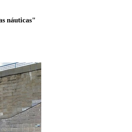
as náuticas"