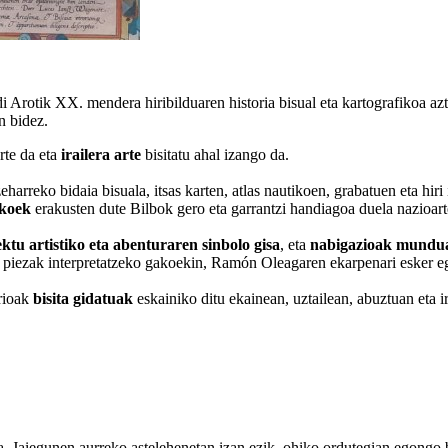
i Arotik XX. mendera hiribilduaren historia bisual eta kartografikoa a
n bidez.
rte da eta
irailera arte
bisitatu ahal izango da.
eharreko bidaia bisuala, itsas karten, atlas nautikoen, grabatuen eta hi
ikoek
erakusten dute Bilbok gero eta garrantzi handiagoa duela nazioart
ektu artistiko eta abenturaren sinbolo gisa
, eta
nabigazioak mundua
a piezak interpretatzeko gakoekin, Ramón Oleagaren ekarpenari esker e
arioak
bisita gidatuak
eskainiko ditu ekainean, uztailean, abuztuan eta 
ta. Jaiegunen aurreko astelehenetan izan ezik, ohiko ordutegian egongo 