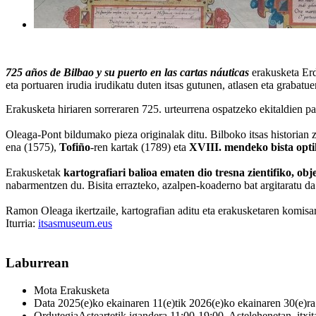
725 años de Bilbao y su puerto en las cartas náuticas
erakusketa Erd
eta portuaren irudia irudikatu duten itsas gutunen, atlasen eta grabatue
Erakusketa hiriaren sorreraren 725. urteurrena ospatzeko ekitaldien pa
Oleaga-Pont bildumako pieza originalak ditu. Bilboko itsas historian z
ena (1575),
Tofiño
-ren kartak (1789) eta
XVIII. mendeko bista opt
Erakusketak
kartografiari balioa ematen dio tresna zientifiko, obj
nabarmentzen du. Bisita errazteko, azalpen-koaderno bat argitaratu d
Ramon Oleaga ikertzaile, kartografian aditu eta erakusketaren komis
Iturria:
itsasmuseum.eus
Laburrean
Mota
Erakusketa
Data
2025(e)ko ekainaren 11(e)tik 2026(e)ko ekainaren 30(e)ra
Ordutegia
Asteartetik igandera 11:00-19:00. Astelehenetan, itxi