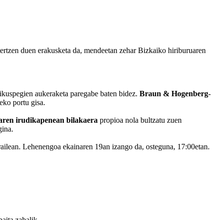
ztertzen duen erakusketa da, mendeetan zehar Bizkaiko hiriburuaren
ri ikuspegien aukeraketa paregabe baten bidez.
Braun & Hogenberg
-
eko portu gisa.
ren irudikapenean bilakaera
propioa nola bultzatu zuen
gina.
irailean. Lehenengoa ekainaren 19an izango da, osteguna, 17:00etan.
baita zabalik