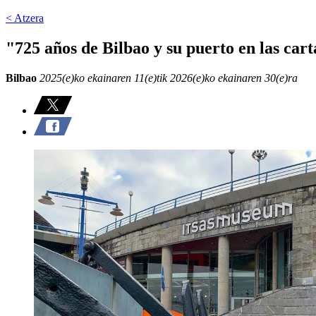
< Atzera
"725 años de Bilbao y su puerto en las cart
Bilbao
2025(e)ko ekainaren 11(e)tik 2026(e)ko ekainaren 30(e)ra